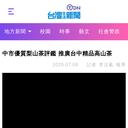
地方新聞
校園
時事
藝文
社會警政
中市優質梨山茶評鑑 推廣台中精品高山茶
2026.07.09
記者 李汶羲 報導