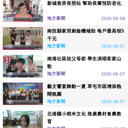
新城巷弄長照站 幫助長輩預防老化
地方新聞
2026-08-08
南投縣家用廚餘機補助 每戶最高領5
千元
地方新聞
2026-08-07
南港社區祖父母節 學生演唱客家山
歌
地方新聞
2026-08-07
藝文饗宴舞動一夏 草屯市區增添熱
鬧氛圍
地方新聞
2026-08-07
北港國小稻米文化 推廣農村食農教
育