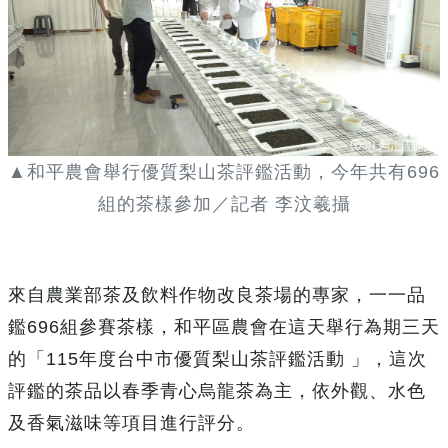
▲和平農會舉行優質梨山茶評鑑活動，今年共有696
組的茶樣參加／記者 李汶羲攝
來自農業部茶及飲料作物改良茶場的專家，一一品
鑑696組參賽茶樣，和平區農會在這天舉行為期三天
的「115年度台中市優質梨山茶評鑑活動 」，這次
評鑑的茶品以春季青心烏龍茶為主，依外觀、水色
及香氣滋味等項目進行評分。