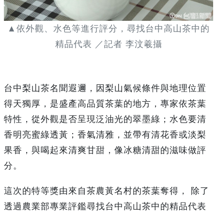
▲依外觀、水色等進行評分，尋找台中高山茶中的
精品代表 ／記者 李汶羲攝
台中梨山茶名聞遐邇，因梨山氣候條件與地理位置
得天獨厚，是盛產高品質茶葉的地方，專家依茶葉
特性，從外觀是否呈現泛油光的翠墨綠；水色要清
香明亮蜜綠透黃；香氣清雅，並帶有清花香或淡梨
果香，與喝起來清爽甘甜，像冰糖清甜的滋味做評
分。
這次的特等獎由來自茶農黃名村的茶葉奪得， 除了
透過農業部專業評鑑尋找台中高山茶中的精品代表