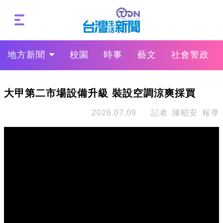
地方新聞
校園
時事
藝文
社會警政
大甲第二市場設備升級 裝設空調涼爽採買
2026.07.09
記者 陳昭安 報導