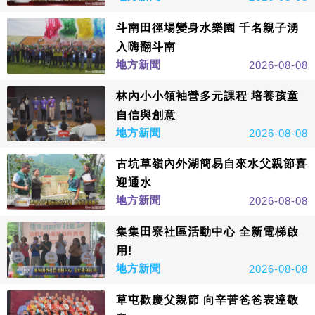
斗南田徑場變身水樂園 千名親子湧
入嗨翻斗南
地方新聞
2026-08-08
林內小小領袖營多元課程 培養孩童
自信與創意
地方新聞
2026-08-08
古坑草嶺內外湖簡易自來水父親節喜
迎通水
地方新聞
2026-08-08
集集田寮社區活動中心 全新電梯啟
用!
地方新聞
2026-08-08
草屯歡慶父親節 向辛苦爸爸表達敬