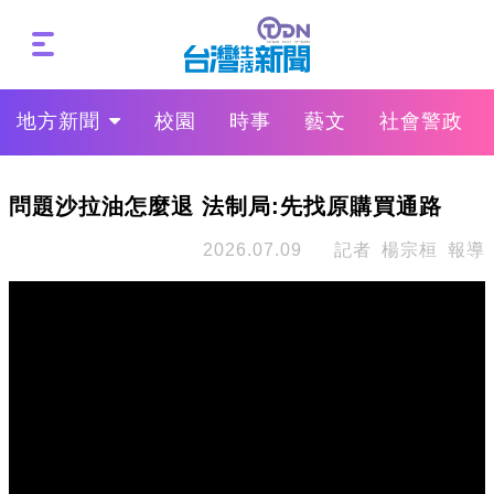
地方新聞
校園
時事
藝文
社會警政
問題沙拉油怎麼退 法制局:先找原購買通路
2026.07.09
記者 楊宗桓 報導