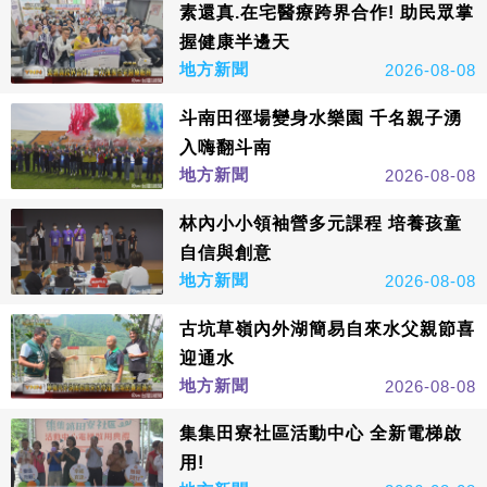
素還真.在宅醫療跨界合作! 助民眾掌
握健康半邊天
地方新聞
2026-08-08
斗南田徑場變身水樂園 千名親子湧
入嗨翻斗南
地方新聞
2026-08-08
林內小小領袖營多元課程 培養孩童
自信與創意
地方新聞
2026-08-08
古坑草嶺內外湖簡易自來水父親節喜
迎通水
地方新聞
2026-08-08
集集田寮社區活動中心 全新電梯啟
用!