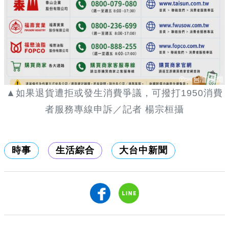
▲如果退貨遭拒或發生消費爭議，可撥打
1950
消費
者服務專線申訴／記者 楊宗桓攝
時事
生活綜合
大台中新聞