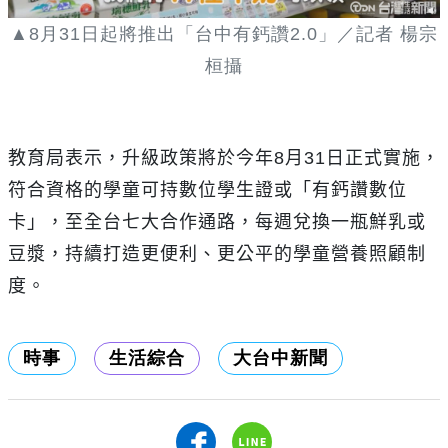
▲
8
月
31
日起將推出「台中有鈣讚
2.0
」／記者 楊宗
桓攝
教育局表示，升級政策將於今年
8
月
31
日正式實施，
符合資格的學童可持數位學生證或「有鈣讚數位
卡」，至全台七大合作通路，每週兌換一瓶鮮乳或
豆漿，持續打造更便利、更公平的學童營養照顧制
度。
時事
生活綜合
大台中新聞