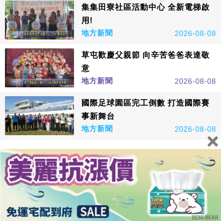
集集田寮社區活動中心 全新電梯啟
用!
地方新聞
2026-08-08
草屯歡慶父親節 向辛苦爸爸表達敬
意
地方新聞
2026-08-08
國際足球園區完工倒數 打造國際賽
事新舞台
地方新聞
2026-08-08
看更多
鑫傳國際多媒體科技股份有限公司版權所有，非經授權，請
勿轉載本網站內容 © All Rights Reserved.