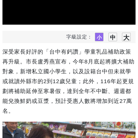
字級設定：
深受家長好評的「台中有鈣讚」學童乳品補助政策
再升級。市長盧秀燕宣布，今年
8
月底起將擴大補助
對象，新增私立國小學生，以及設籍台中但未就學
或就讀外縣市的
2
到
12
歲兒童；此外，
116
年起更規
劃將補助延伸至寒暑假，達到全年不中斷、週週都
能兌換鮮奶或豆漿，預計受惠人數將增加到近
27
萬
名。