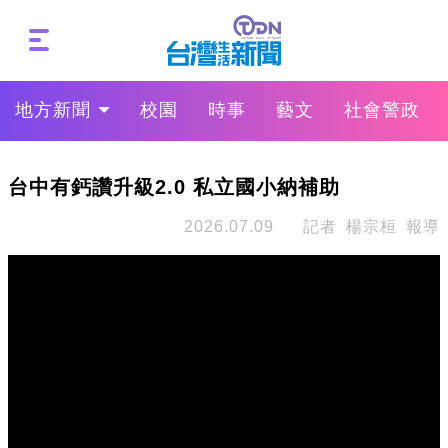
地方新聞
校園
時事
藝文
社會警政
台中有鈣讚升級2.0 私立國小納補助
2026.07.09
記者 楊宗桓 報導