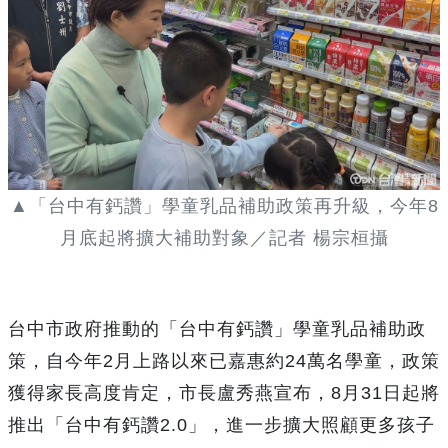
▲「台中有鈣讚」學童乳品補助政策再升級，今年
8
月底起將擴大補助對象／記者 楊宗桓攝
台中市政府推動的「台中有鈣讚」學童乳品補助政
策，自今年
2
月上路以來已嘉惠約
24
萬名學童，政策
獲得家長高度肯定，市長盧秀燕宣布，
8
月
31
日起將
推出「台中有鈣讚
2.0
」，進一步擴大照顧更多孩子