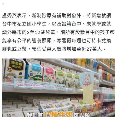
。
盧秀燕表示，新制除原有補助對象外，將新增就讀
台中市私立國小學生，以及設籍台中、未就學或就
讀外縣市的
2
至
12
歲兒童，讓所有設籍台中的孩子都
能享有公平的營養照顧，寒暑假每週也可持卡兌換
鮮乳或豆漿，預估受惠人數將增加至近
27
萬人。