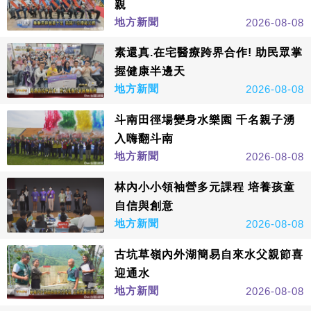
親
地方新聞
2026-08-08
素還真.在宅醫療跨界合作! 助民眾掌
握健康半邊天
地方新聞
2026-08-08
斗南田徑場變身水樂園 千名親子湧
入嗨翻斗南
地方新聞
2026-08-08
林內小小領袖營多元課程 培養孩童
自信與創意
地方新聞
2026-08-08
古坑草嶺內外湖簡易自來水父親節喜
迎通水
地方新聞
2026-08-08