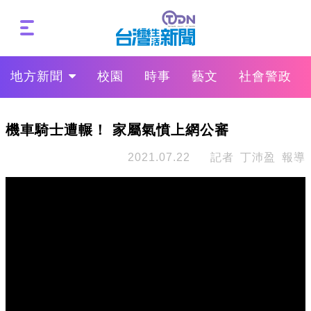
地方新聞
校園
時事
藝文
社會警政
機車騎士遭輾！ 家屬氣憤上網公審
2021.07.22
記者 丁沛盈 報導