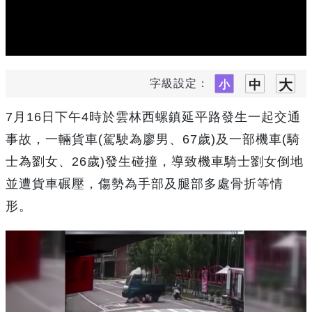
字級設定：
7月16日下午4時於雲林西螺鎮延平路發生一起交通
事故，一輛貨車(駕駛為廖男、67歲)及一部機車(騎
士為劉女、26歲)發生碰撞，導致機車騎士劉女倒地
並遭貨車碾壓，傷勢為手部及腿部多處骨折等情
形。