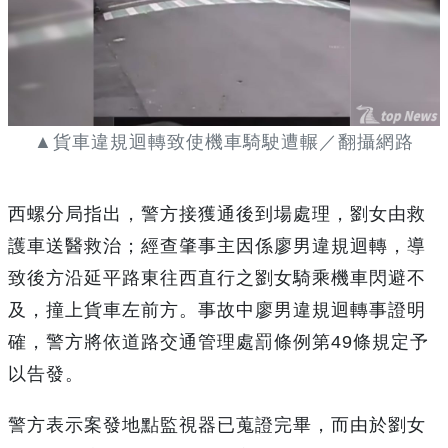
▲貨車違規迴轉致使機車騎駛遭輾／翻攝網路
西螺分局指出，警方接獲通後到場處理，劉女由救
護車送醫救治；經查肇事主因係廖男違規迴轉，導
致後方沿延平路東往西直行之劉女騎乘機車閃避不
及，撞上貨車左前方。事故中廖男違規迴轉事證明
確，警方將依道路交通管理處罰條例第49條規定予
以告發。
警方表示案發地點監視器已蒐證完畢，而由於劉女