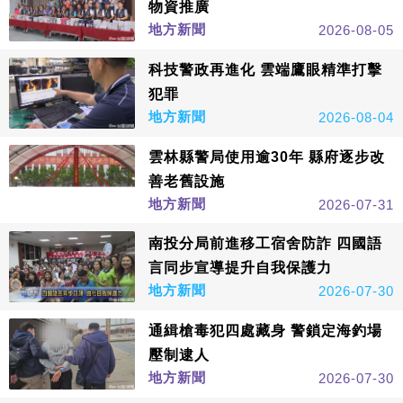
物資推廣
地方新聞
2026-08-05
科技警政再進化 雲端鷹眼精準打擊
犯罪
地方新聞
2026-08-04
雲林縣警局使用逾30年 縣府逐步改
善老舊設施
地方新聞
2026-07-31
南投分局前進移工宿舍防詐 四國語
言同步宣導提升自我保護力
地方新聞
2026-07-30
通緝槍毒犯四處藏身 警鎖定海釣場
壓制逮人
地方新聞
2026-07-30