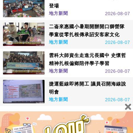
登場
地方新聞
2026-08-07
二崙來惠國小暑期開辦開口獅營隊
學童從零扎根傳承詔安客家文化
地方新聞
2026-08-07
雲科大師資生走進元長國中 史懷哲
精神扎根偏鄉陪伴學子學習
地方新聞
2026-08-07
捷運藍線即將開工 議員召開海線說
明會
地方新聞
2026-08-07
看更多