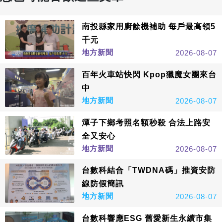
南投縣家用廚餘機補助 每戶最高領5
千元
地方新聞
2026-08-07
百年火車站快閃 Kpop獵魔女團來台
中
地方新聞
2026-08-07
潭子下鄉考照名額秒殺 合法上路安
全又安心
地方新聞
2026-08-07
台數科結合「TWDNA碼」推資安防
線防假簡訊
地方新聞
2026-08-07
台數科響應ESG 舊愛新生永續市集