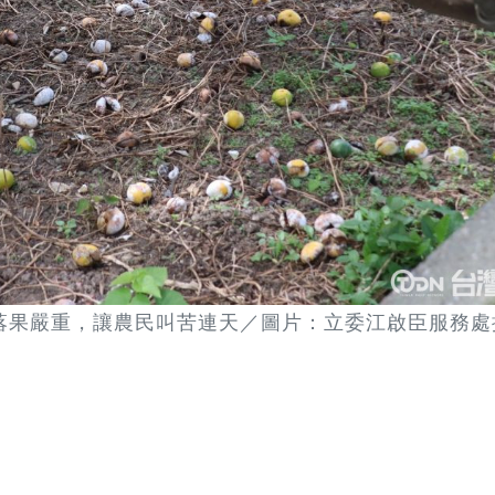
落果嚴重，讓農民叫苦連天／圖片：立委江啟臣服務處