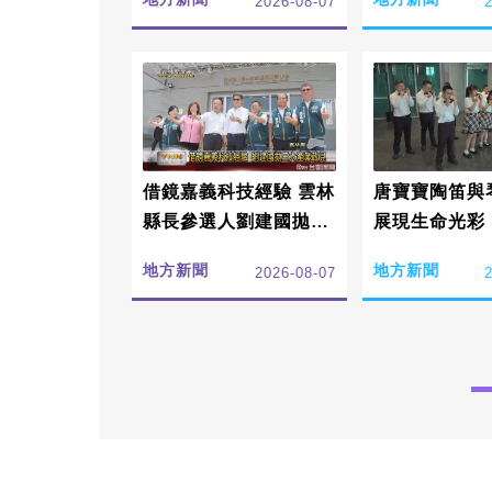
2026-08-07
借鏡嘉義科技經驗 雲林
唐寶寶陶笛與
縣長參選人劉建國拋3
展現生命光彩
大產業政見
地方新聞
地方新聞
2026-08-07