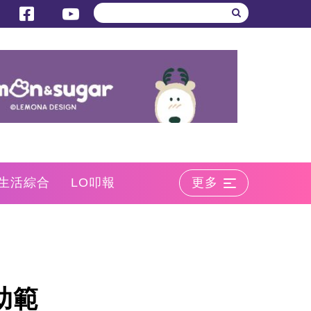
生活綜合
LO叩報
更多
助範