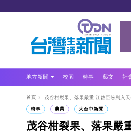
地方新聞
校園
時事
藝文
社
政治
財經
LO叩敲敲門
首頁
茂谷柑裂果、落果嚴重 江啟臣盼列入
時事
農業
大台中新聞
茂谷柑裂果、落果嚴