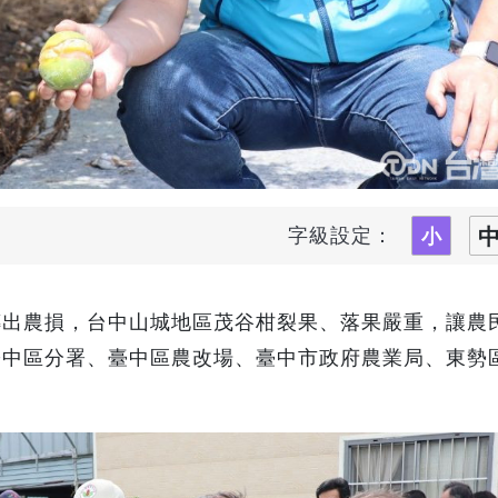
字級設定：
傳出農損，台中山城地區茂谷柑裂果、落果嚴重，讓農
署中區分署、臺中區農改場、臺中市政府農業局、東勢