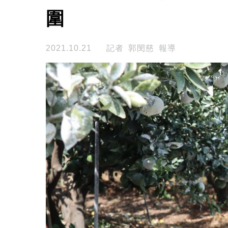
圍
2021.10.21
記者 郭閔慈 報導