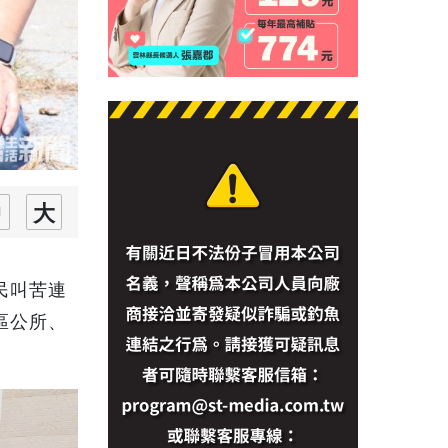
民叫苦連
區公所、