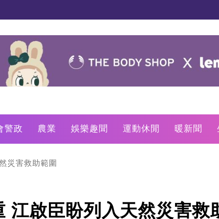
會警政
農業
娛樂趣聞
運動休閒
暖新聞
天然災害救助範圍
重 江啟臣盼列入天然災害救