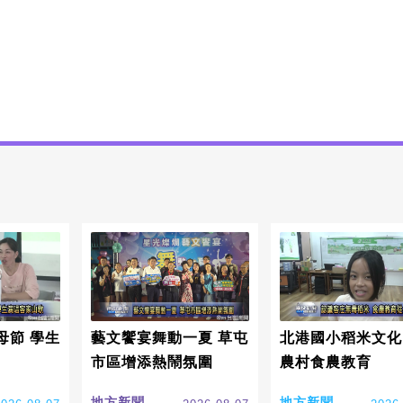
母節 學生
藝文饗宴舞動一夏 草屯
北港國小稻米文化
市區增添熱鬧氛圍
農村食農教育
地方新聞
地方新聞