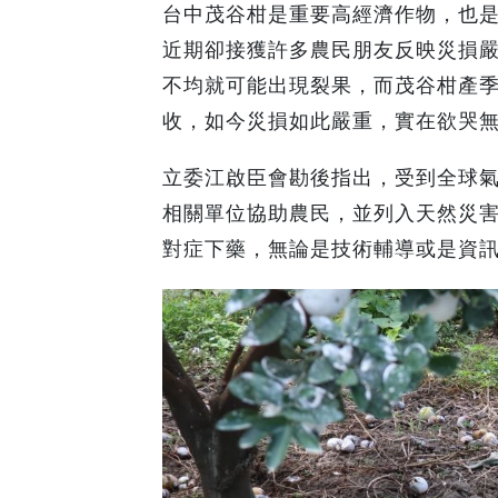
台中茂谷柑是重要高經濟作物，也是
近期卻接獲許多農民朋友反映災損
不均就可能出現裂果，而茂谷柑產季
收，如今災損如此嚴重，實在欲哭
立委江啟臣會勘後指出，受到全球
相關單位協助農民，並列入天然災
對症下藥，無論是技術輔導或是資