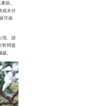
大產區。
慎或水分
就可採
出現。請
針對問題
減緩。