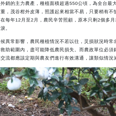
外銷的主力農產，種植面積超過550公頃，為全台最
嚴重，茂谷柑外皮薄，照護起來相當不易，只要稍有不
在每年12月至2月，農民辛苦照顧，原本只剩2個多月
無淚。
氣候異常影響，農民種植情況不若以往，災損狀況時常
害救助範圍內，盡可能降低農民損失。而農政單位必須
訊交流都應該定期與農友們進行有效溝通，讓類似情況