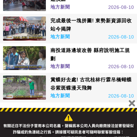
地方新聞
2026-08-10
完成最後一塊拼圖! 東勢新資源回收
站今揭牌
地方新聞
2026-08-10
南投道路邊坡改善 縣府說明施工規
劃
地方新聞
2026-08-10
賞蝶好去處! 古坑桂林行霖吊橋蝴蝶
谷紫斑蝶漫天飛舞
地方新聞
2026-08-10
看更多