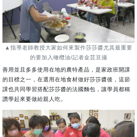
▲指導老師教授大家如何來製作莎莎醬尤其最重要
的要加入橄欖油/記者金芸亘攝
善用並且多多使用在地的農特產品，是家政班開課
的目標之一，在選用在地食材做好莎莎醬後，這節
課也共同學習搭配莎莎醬的法國麵包，讓學員都稱
讚學起來要做給親人吃。