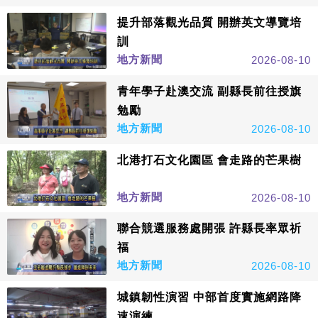
提升部落觀光品質 開辦英文導覽培
訓
地方新聞
2026-08-10
青年學子赴澳交流 副縣長前往授旗
勉勵
地方新聞
2026-08-10
北港打石文化園區 會走路的芒果樹
地方新聞
2026-08-10
聯合競選服務處開張 許縣長率眾祈
福
地方新聞
2026-08-10
城鎮韌性演習 中部首度實施網路降
速演練