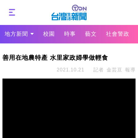
地方新聞
校園
時事
藝文
社會警政
善用在地農特產 水里家政婦學做輕食
2021.10.21
記者 金芸亘 報導