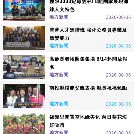
極限3000紀錄雲林! 8組團隊展現海
線人文特色
地方新聞
2026-08-06
雲菁人才進階班 強化公務員專業及
應變能力
地方新聞
2026-08-06
高齡長者換照集集場 8/14起開放報
名
地方新聞
2026-08-06
南投縣模範父親表揚 縣長祝福勉勵
地方新聞
2026-08-06
福隆里閒置空地綠美化 向日葵花海
好吸睛
地方新聞
2026-08-06