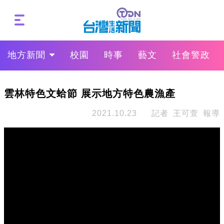
地方新聞
校園
時事
藝文
社會警政
雲林特色文蛤節 展示地方特色農漁產
2021.10.23
記者 王可萱 報導