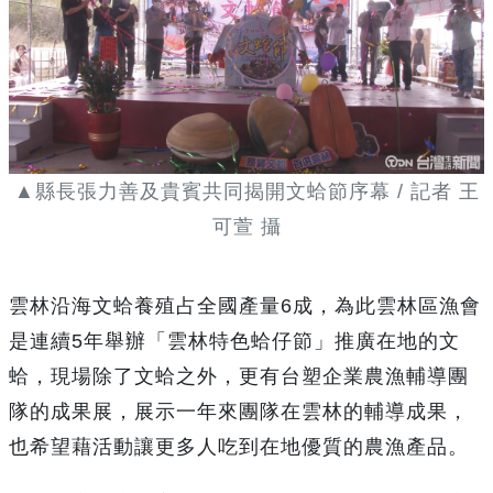
▲縣長張力善及貴賓共同揭開文蛤節序幕 / 記者 王
可萱 攝
雲林沿海文蛤養殖占全國產量6成，為此雲林區漁會
是連續5年舉辦「雲林特色蛤仔節」推廣在地的文
蛤，現場除了文蛤之外，更有台塑企業農漁輔導團
隊的成果展，展示一年來團隊在雲林的輔導成果，
也希望藉活動讓更多人吃到在地優質的農漁產品。