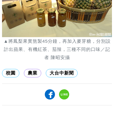
▲將鳳梨果實熬製45分鐘，再加入麥芽糖，分別設
計出蘋果、有機紅茶、茄辣，三種不同的口味／記
者 陳昭安攝
校園
農業
大台中新聞