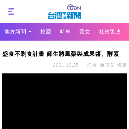
地方新聞
校園
時事
藝文
社會警政
盛食不剩食計畫 師生將鳳梨製成果醬、酵素
2021.10.25
記者 陳昭安 報導