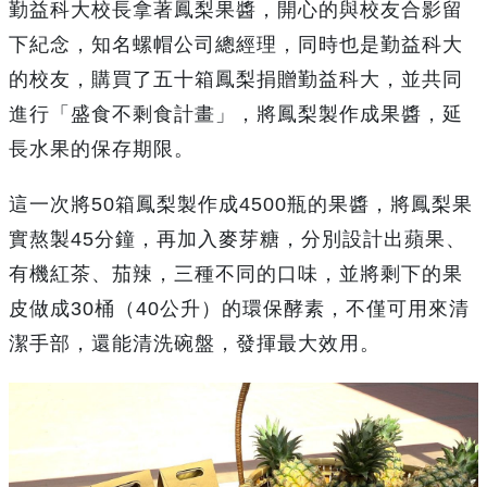
勤益科大校長拿著鳳梨果醬，開心的與校友合影留
下紀念，知名螺帽公司總經理，同時也是勤益科大
的校友，購買了五十箱鳳梨捐贈勤益科大，並共同
進行「盛食不剩食計畫」，將鳳梨製作成果醬，延
長水果的保存期限。
這一次將50箱鳳梨製作成4500瓶的果醬，將鳳梨果
實熬製45分鐘，再加入麥芽糖，分別設計出蘋果、
有機紅茶、茄辣，三種不同的口味，並將剩下的果
皮做成30桶（40公升）的環保酵素，不僅可用來清
潔手部，還能清洗碗盤，發揮最大效用。