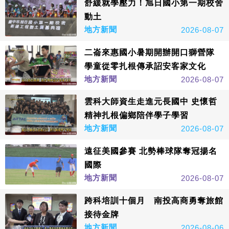
舒緩就學壓力！旭日國小第一期校舍
動土
地方新聞
2026-08-07
二崙來惠國小暑期開辦開口獅營隊
學童從零扎根傳承詔安客家文化
地方新聞
2026-08-07
雲科大師資生走進元長國中 史懷哲
精神扎根偏鄉陪伴學子學習
地方新聞
2026-08-07
遠征美國參賽 北勢棒球隊奪冠揚名
國際
地方新聞
2026-08-07
跨科培訓十個月 南投高商勇奪旅館
接待金牌
地方新聞
2026-08-06