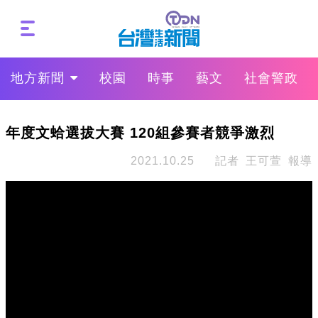
地方新聞
校園
時事
藝文
社會警政
年度文蛤選拔大賽 120組參賽者競爭激烈
2021.10.25
記者 王可萱 報導