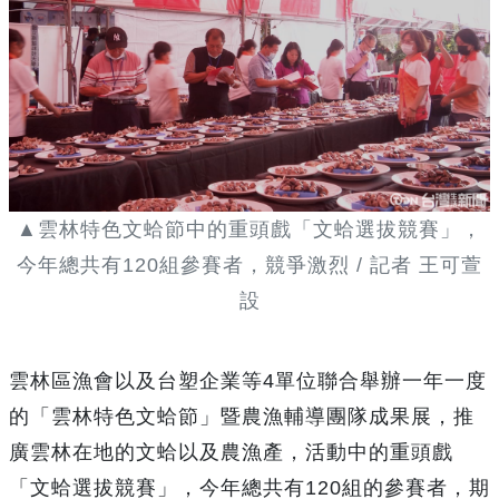
▲雲林特色文蛤節中的重頭戲「文蛤選拔競賽」，
今年總共有120組參賽者，競爭激烈 / 記者 王可萱
設
雲林區漁會以及台塑企業等4單位聯合舉辦一年一度
的「雲林特色文蛤節」暨農漁輔導團隊成果展，推
廣雲林在地的文蛤以及農漁產，活動中的重頭戲
「文蛤選拔競賽」，今年總共有120組的參賽者，期