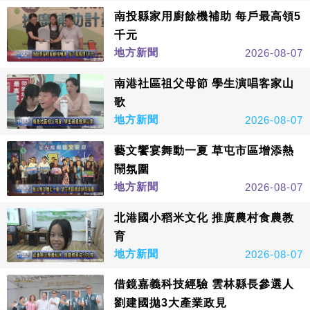
南投縣家用廚餘機補助 每戶最高領5
千元
地方新聞
2026-08-07
南港社區祖父母節 學生演唱客家山
歌
地方新聞
2026-08-07
藝文饗宴舞動一夏 草屯市區增添熱
鬧氛圍
地方新聞
2026-08-07
北港國小稻米文化 推廣農村食農教
育
地方新聞
2026-08-07
借鏡嘉義科技經驗 雲林縣長參選人
劉建國拋3大產業政見