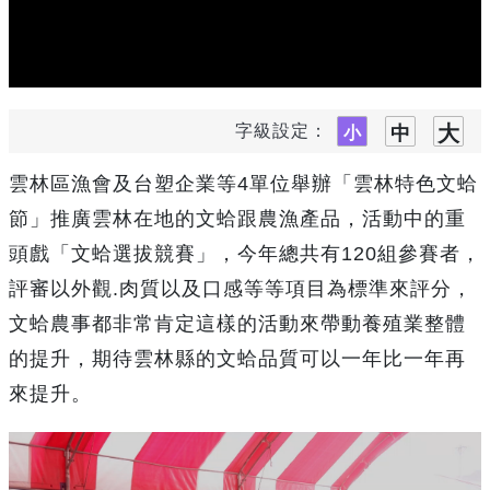
字級設定：
雲林區漁會及台塑企業等4單位舉辦「雲林特色文蛤
節」推廣雲林在地的文蛤跟農漁產品，活動中的重
頭戲「文蛤選拔競賽」，今年總共有120組參賽者，
評審以外觀.肉質以及口感等等項目為標準來評分，
文蛤農事都非常肯定這樣的活動來帶動養殖業整體
的提升，期待雲林縣的文蛤品質可以一年比一年再
來提升。