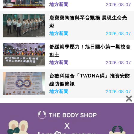
地方新聞
2026-08-07
唐寶寶陶笛與琴音飄揚 展現生命光
彩
地方新聞
2026-08-07
舒緩就學壓力！旭日國小第一期校舍
動土
地方新聞
2026-08-07
台數科結合「TWDNA碼」推資安防
線防假簡訊
地方新聞
2026-08-07
看更多