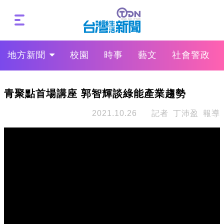
地方新聞
校園
時事
藝文
社會警政
青聚點首場講座 郭智輝談綠能產業趨勢
2021.10.26
記者 丁沛盈 報導