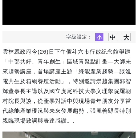
字級設定：
雲林縣政府今(26)日下午假斗六市行啟紀念館舉辦
「中部共好、青年創生」區域青聚點計畫—大師未
來趨勢講座，首場講座主題「綠能產業趨勢—談漁
電共生及箱網養殖活動」，特別邀請崇越集團郭智
輝董事長主講以及國立虎尾科技大學文理學院羅朝
村院長與談，從產學對話中與現場青年朋友分享當
代綠能產業現況與未來發展趨勢，張麗善縣長特別
親臨現場致詞與表達感謝。.