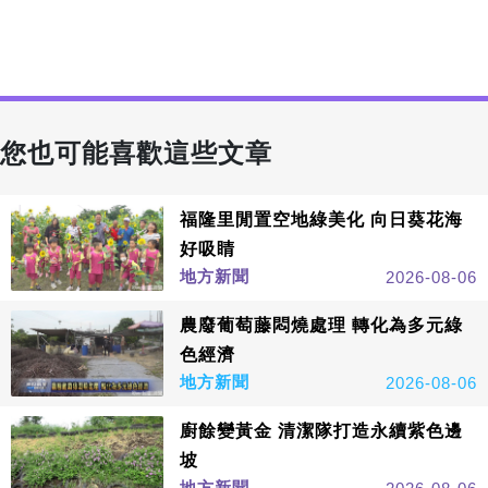
您也可能喜歡這些文章
福隆里閒置空地綠美化 向日葵花海
好吸睛
地方新聞
2026-08-06
農廢葡萄藤悶燒處理 轉化為多元綠
色經濟
地方新聞
2026-08-06
廚餘變黃金 清潔隊打造永續紫色邊
坡
地方新聞