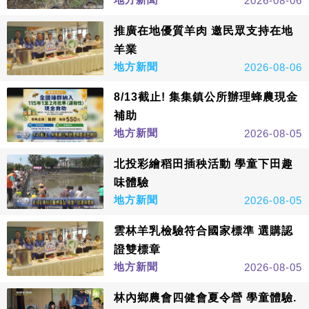
2026-08-06
推廣在地優質羊肉 邀民眾支持在地
羊業
地方新聞
2026-08-06
8/13截止! 集集鎮公所辦理蜂農現金
補助
地方新聞
2026-08-05
北投彩繪稻田插秧活動 學童下田趣
味體驗
地方新聞
2026-08-05
雲林羊乳檢驗符合國家標準 選購認
證雙標章
地方新聞
2026-08-05
林內鄉農會四健會夏令營 學童體驗.