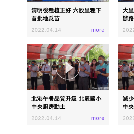
清明後種植正好 六股里種下
大里
首批地瓜苗
辦路
2022.04.14
more
202
北港午餐品質升級 北辰國小
減少
中央廚房動土
中央
2022.04.14
more
202