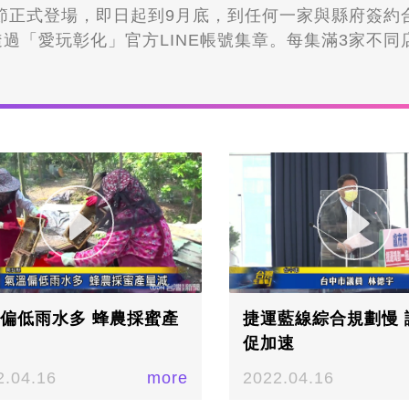
食節正式登場，即日起到9月底，到任何一家與縣府簽約
過「愛玩彰化」官方LINE帳號集章。每集滿3家不同
得1次抽獎機會，就有機會抽中大獎。
偏低雨水多 蜂農採蜜產
捷運藍線綜合規劃慢 
促加速
2.04.16
more
2022.04.16