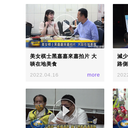
美女棋士黑嘉嘉來嘉拍片 大
減少
啖在地美食
路側
2022.04.16
more
202