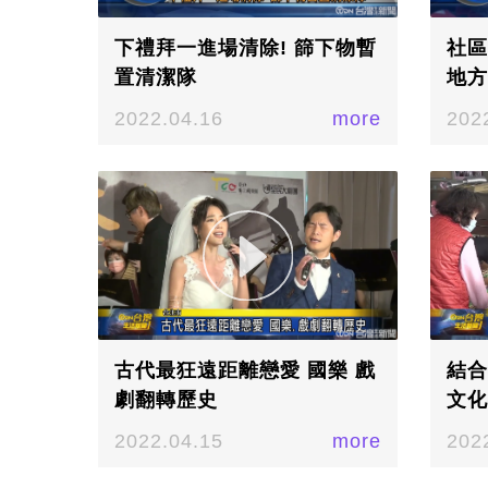
下禮拜一進場清除! 篩下物暫
社區
置清潔隊
地方
2022.04.16
more
202
古代最狂遠距離戀愛 國樂 戲
結合
劇翻轉歷史
文化
2022.04.15
more
202