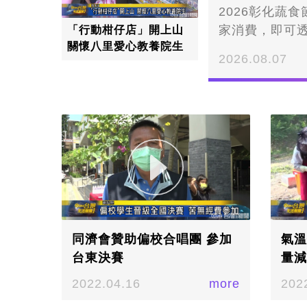
2026彰化蔬
家消費，即可透
「行動柑仔店」開上山
關懷八里愛心教養院生
印章，即可獲
2026.08.07
同濟會贊助偏校合唱團 參加
氣溫
台東決賽
量減
2022.04.16
more
202