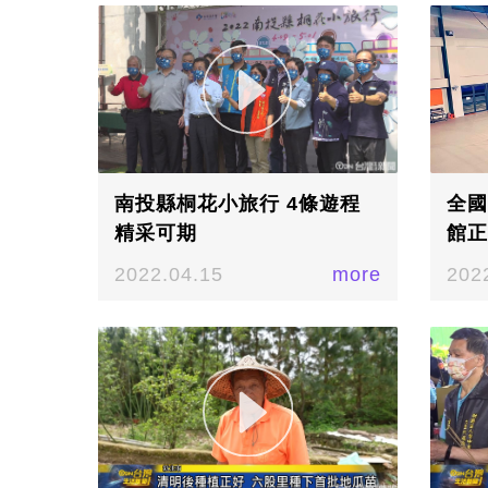
南投縣桐花小旅行 4條遊程
全國
精采可期
館正
2022.04.15
more
202