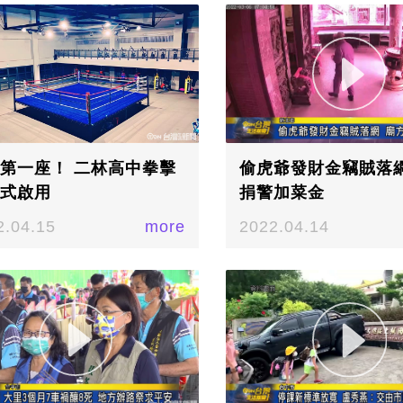
第一座！ 二林高中拳擊
偷虎爺發財金竊賊落網
式啟用
捐警加菜金
2.04.15
more
2022.04.14