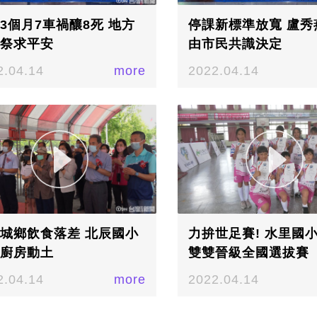
3個月7車禍釀8死 地方
停課新標準放寬 盧秀
祭求平安
由市民共識決定
2.04.14
more
2022.04.14
城鄉飲食落差 北辰國小
力拚世足賽! 水里國
廚房動土
雙雙晉級全國選拔賽
2.04.14
more
2022.04.14