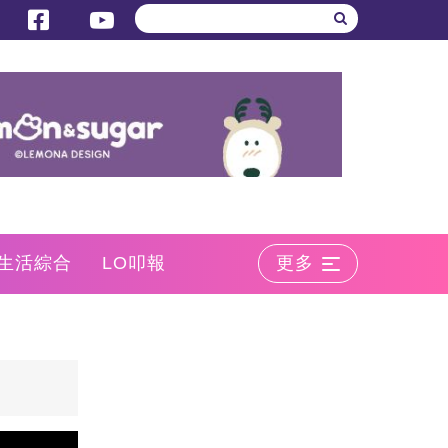
生活綜合
LO叩報
更多