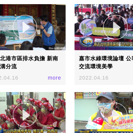
北港市區排水負擔 新南
嘉市水綠環境論壇 公
溝分流
交流環境美學
2.04.16
more
2022.04.16