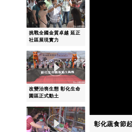
挑戰全國金質卓越 延正
社區展現實力
改變治喪生態 彰化生命
園區正式動土
彰化蔬食節起