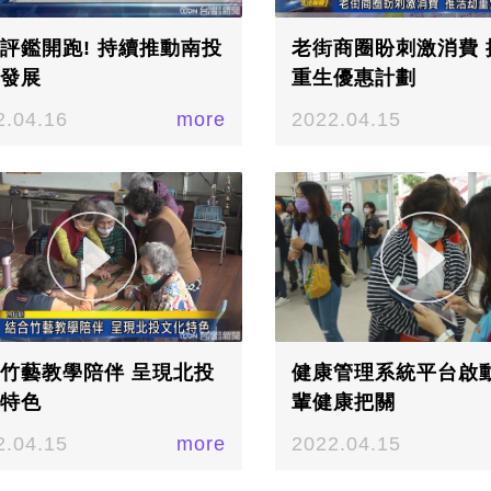
評鑑開跑! 持續推動南投
老街商圈盼刺激消費 
發展
重生優惠計劃
2.04.16
more
2022.04.15
竹藝教學陪伴 呈現北投
健康管理系統平台啟動
特色
輩健康把關
2.04.15
more
2022.04.15