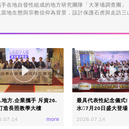
攜手在地自發性組成的地方研究團隊「大茅埔調查團」
以當地生態與宗教信仰為背景，設計保護石虎與走訪三
關活動，希望讓參與者能更加瞭解慶東社區的環境與客
齊聚在社區活動中心，一起聆聽石虎保育知識，東勢慶
老與返鄉青年組成的「大茅埔調查團」一同舉行暑期活
教信仰為背景，設計闖關活動，希望讓參與者能更加瞭
文化。▲「大茅埔調查團」舉行暑期夏令營，大小朋友
，一起聆聽石虎保育知識／記者 李汶羲攝除了玩野狗石
員也帶領小朋友走訪客庄信仰中心──守護地方的三山
個解謎的過程中，不只將客庄文化傳承給在地的小朋友
民眾藉此認識大茅埔聚落。▲團員帶領小朋友走訪客庄
的三山國王廟泰興宮／記者 李汶羲攝大茅埔調查團將
以及客庄文化資料，整合成充滿趣味的體驗活動，將客
.地方.企業攜手 斥資26.
最具代表性紀念儀式!
仰文化與生態保育觀念融入闖關遊戲，讓大小朋友在遊
打造長照教學大樓
水𰹬7月20日盛大登場
認識客家龍神村，希望透過各類活動，讓更多人看見慶
6.07.14
more
2026.07.14
蘊與自然生態。▲希望透過各類活動，讓更多人看見慶