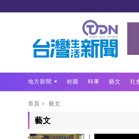
地方新聞
校園
時事
藝文
社
政治
財經
LO叩敲敲門
首頁
藝文
藝文