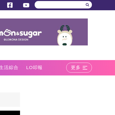
生活綜合
LO叩報
更多