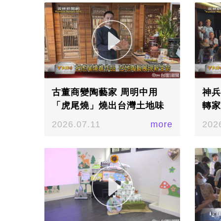
古董商變陶藝家 周明中用
神兵
「虎尾燒」燒出台灣土地味
轉家
2026.07.11
more
202