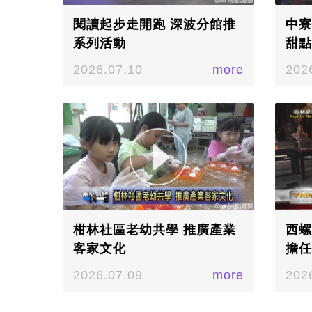
閱讀起步走開跑 深波分館推
中寮
系列活動
甜點
2026.07.10
more
202
柑林社區老幼共學 推廣產業
西螺
客家文化
擔任
索地
2026.07.09
more
202