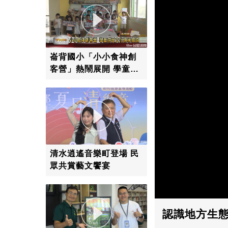
崙背國小「小小食神創
客營」熱鬧展開 學童感
受在地文化傳承詔安價
值
清水逍遙音樂町登場 民
眾共賞藝文饗宴
認識地方生態