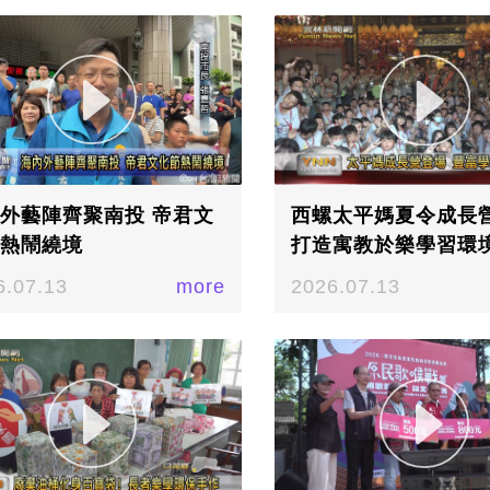
與自然生態／記者 李汶羲攝
外藝陣齊聚南投 帝君文
西螺太平媽夏令成長
熱鬧繞境
打造寓教於樂學習環
孩童夏日回憶
6.07.13
more
2026.07.13