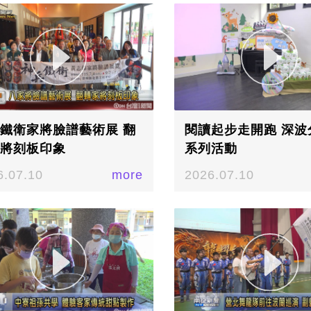
鐵衛家將臉譜藝術展 翻
閱讀起步走開跑 深波
將刻板印象
系列活動
6.07.10
more
2026.07.10