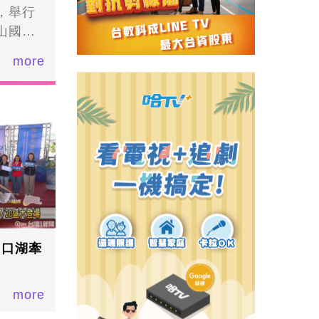
，舉行
山國王
庄文
more
東社區
動，以
解慶東
齊聚在
虎搶地
國王廟泰
，也希
信仰中
蒐集到
家庄的
 口湖牽
戲中學
東社區
more
東社區