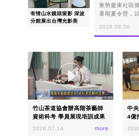
東勢慶東社區
暑期夏令營，
有情山水鏡頭留影 深波
分館展出台灣光影美
廟泰興宮等闖
2026.08.06
化。大小朋友
結合由地方耆
當地生態與宗
社區的生態與
社區活動中心
爭霸戰外，團
興宮，在一個
望讓外縣市的
心──守護地方
的人文、生態
竹山茶道協會辦高階茶藝師
中央
歷史故事、信
資術科考 學員展現培訓成果
4億
習、在探索中
2026.07.14
more
202
豐富的人文底