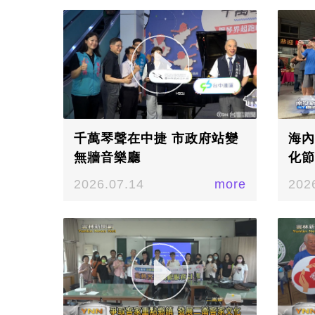
豐富的人文底蘊
千萬琴聲在中捷 市政府站變
海內
無牆音樂廳
化節
2026.07.14
more
202