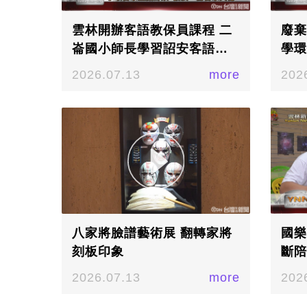
雲林開辦客語教保員課程 二
廢棄
崙國小師長學習詔安客語及
學環
文化
2026.07.13
more
202
八家將臉譜藝術展 翻轉家將
國樂
刻板印象
斷陪
2026.07.13
more
202