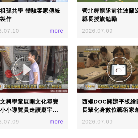
祖孫共學 體驗客家傳統
營北舞龍隊前往波蘭巡
製作
縣長授旗勉勵
6.07.10
more
2026.07.09
文興學童展開文化尋寶
西螺DOC開辦平板繪
小小導覽員走讀廟宇探
長輩化身數位藝術家
方
人物像
6.07.09
more
2026.07.09