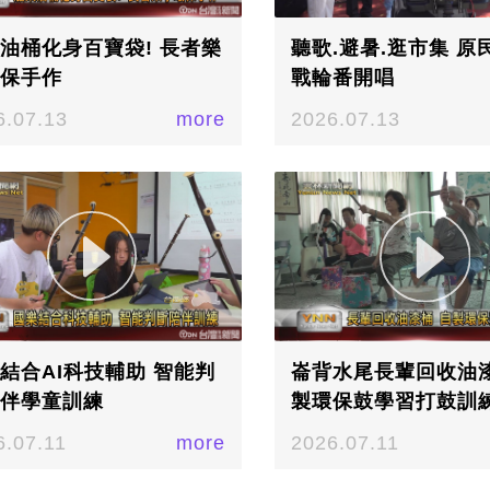
油桶化身百寶袋! 長者樂
聽歌.避暑.逛市集 原
保手作
戰輪番開唱
6.07.13
more
2026.07.13
結合AI科技輔助 智能判
崙背水尾長輩回收油漆
伴學童訓練
製環保鼓學習打鼓訓
協調
6.07.11
more
2026.07.11