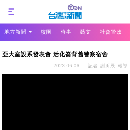
地方新聞
校園
時事
藝文
社會警政
亞大室設系發表會 活化崙背舊警察宿舍
2023.06.06
記者 謝沂辰 報導