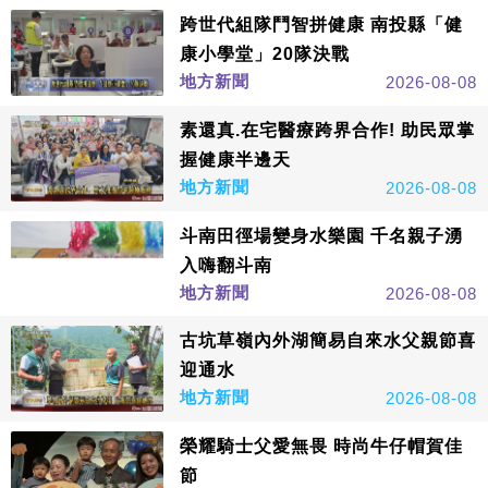
跨世代組隊鬥智拼健康 南投縣「健
康小學堂」20隊決戰
地方新聞
2026-08-08
素還真.在宅醫療跨界合作! 助民眾掌
握健康半邊天
地方新聞
2026-08-08
斗南田徑場變身水樂園 千名親子湧
入嗨翻斗南
地方新聞
2026-08-08
古坑草嶺內外湖簡易自來水父親節喜
迎通水
地方新聞
2026-08-08
榮耀騎士父愛無畏 時尚牛仔帽賀佳
節