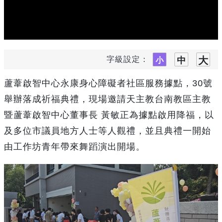
字級設定：
蘆葦啟智中心永康身心障礙者社區服務據點，30號
舉辦落成祈福典禮，現場邀請天主教台南教區主教
暨蘆葦啟智中心董事長 黃敏正為據點啟用降福，以
及多位市議員地方人士等人觀禮，並且典禮一開始
由工作坊青年帶來舞蹈演出開場。