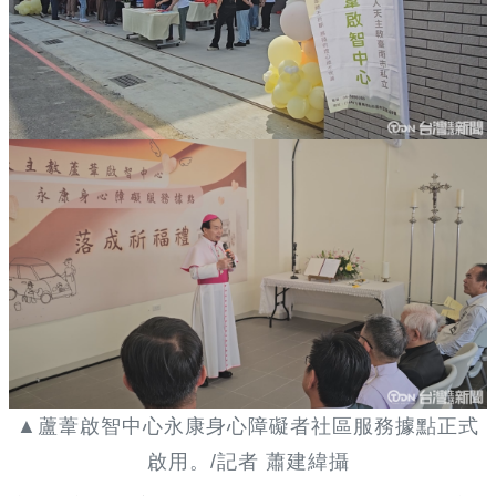
▲蘆葦啟智中心永康身心障礙者社區服務據點正式
啟用。/記者 蕭建緯攝