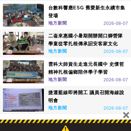
台數科響應ESG 舊愛新生永續市集
登場
地方新聞
2026-08-07
二崙來惠國小暑期開辦開口獅營隊
學童從零扎根傳承詔安客家文化
地方新聞
2026-08-07
雲科大師資生走進元長國中 史懷哲
精神扎根偏鄉陪伴學子學習
地方新聞
2026-08-07
捷運藍線即將開工 議員召開海線說
明會
地方新聞
2026-08-07
看更多