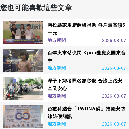
您也可能喜歡這些文章
南投縣家用廚餘機補助 每戶最高領5
千元
地方新聞
2026-08-07
百年火車站快閃 Kpop獵魔女團來台
中
地方新聞
2026-08-07
潭子下鄉考照名額秒殺 合法上路安
全又安心
地方新聞
2026-08-07
台數科結合「TWDNA碼」推資安防
線防假簡訊
地方新聞
2026-08-07