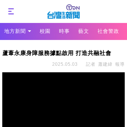
地方新聞
校園
時事
藝文
社會警政
蘆葦永康身障服務據點啟用 打造共融社會
2025.05.03
記者 蕭建緯 報導