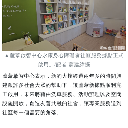
▲蘆葦啟智中心永康身心障礙者社區服務據點正式
啟用。/記者 蕭建緯攝
蘆葦啟智中心表示，新的大樓經過兩年多的時間興
建跟許多社會大眾的幫助下，讓蘆葦新據點順利完
工啟用，未來將藉由洗車服務、活動辦理以及空間
設施開放，創造友善共融的社會，讓專業服務送到
社區每一個需要的角落。