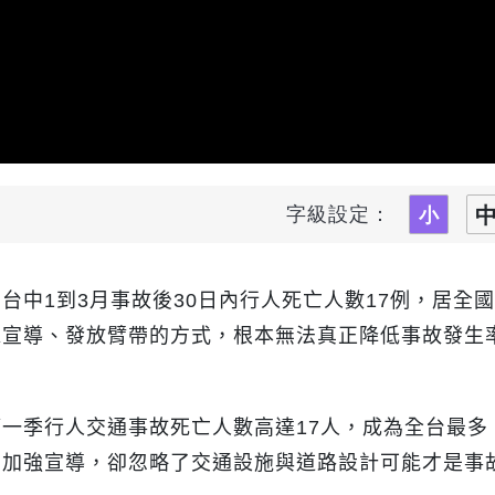
字級設定：
，台中
1
到
3
月事故後
30
日內行人死亡人數
17
例，居全國
靠宣導、發放臂帶的方式，根本無法真正降低事故發生
第一季行人交通事故死亡人數高達
17
人，成為全台最多
調加強宣導，卻忽略了交通設施與道路設計可能才是事