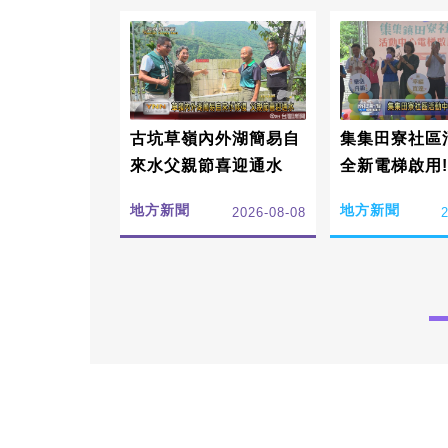
古坑草嶺內外湖簡易自
集集田寮社區
來水父親節喜迎通水
全新電梯啟用!
地方新聞
地方新聞
2026-08-08