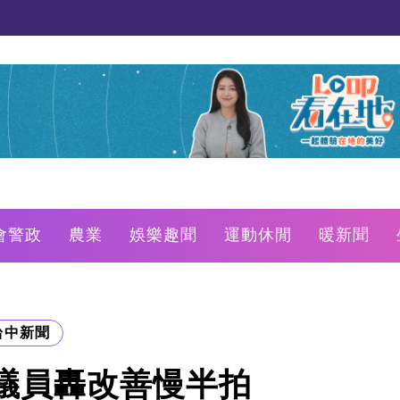
會警政
農業
娛樂趣聞
運動休閒
暖新聞
台中新聞
議員轟改善慢半拍