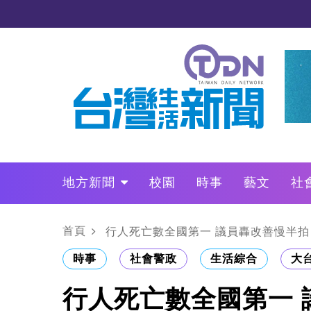
地方新聞
校園
時事
藝文
社
政治
財經
LO叩敲敲門
首頁
行人死亡數全國第一 議員轟改善慢半拍
時事
社會警政
生活綜合
大
行人死亡數全國第一 