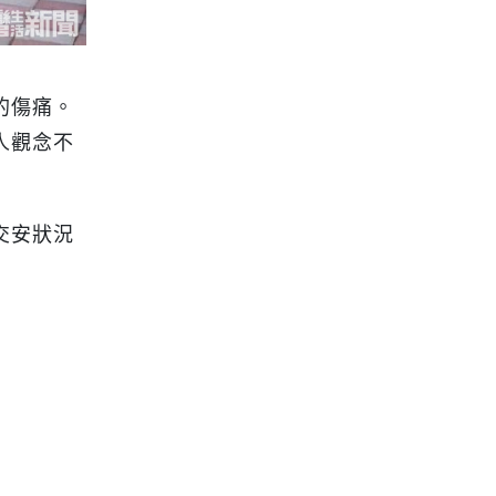
的傷痛。
人觀念不
交安狀況