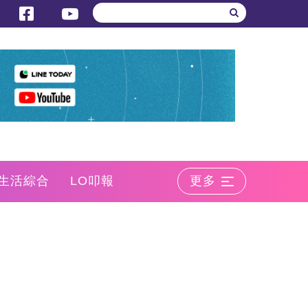
生活綜合
LO叩報
更多