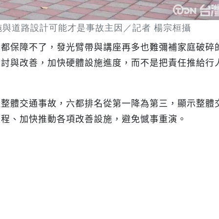
施與道路設計可能才是事故主因／記者 楊宗桓攝
全都保障不了，發光臂帶與講座再多也難彌補家庭破碎
檢討與改善，加快硬體設施進度，而不是把責任推給行
但整體交通事故，六都排名從第一降為第三，顯示整體
流程、加快推動各項改善設施，避免憾事重演。