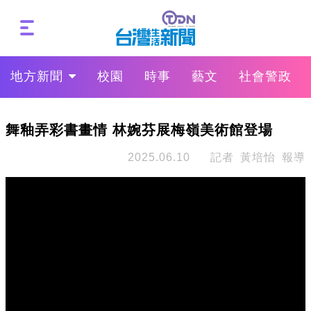
地方新聞
校園
時事
藝文
社會警政
舞釉弄彩書畫情 林婉芬展梅嶺美術館登場
2025.06.10
記者 黃培怡 報導