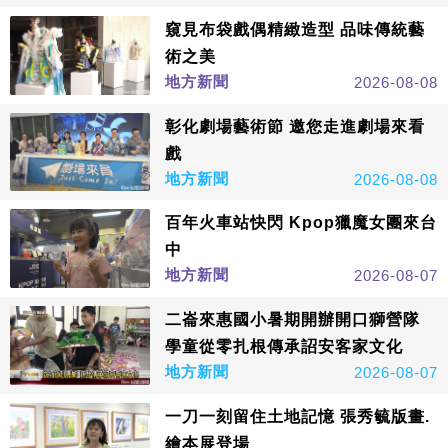
窺見布袋戲偶精緻造型 品味傳統藝
術之美
地方新聞
2026-08-08
彰化劇場藝術節 邀您走進劇場來看
戲
地方新聞
2026-08-08
百年火車站快閃 Kpop獵魔女團來台
中
地方新聞
2026-08-07
二崙來惠國小暑期開辦開口獅營隊
學童從零扎根傳承詔安客家文化
地方新聞
2026-08-07
一刀一刻留住土地記憶 張秀毓版畫.
繪本展登場