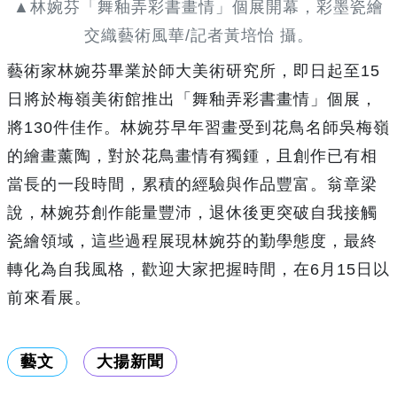
▲林婉芬「舞釉弄彩書畫情」個展開幕，彩墨瓷繪
交織藝術風華/記者黃培怡 攝。
藝術家林婉芬畢業於師大美術研究所，即日起至15
日將於梅嶺美術館推出「舞釉弄彩書畫情」個展，
將130件佳作。林婉芬早年習畫受到花鳥名師吳梅嶺
的繪畫薰陶，對於花鳥畫情有獨鍾，且創作已有相
當長的一段時間，累積的經驗與作品豐富。翁章梁
說，林婉芬創作能量豐沛，退休後更突破自我接觸
瓷繪領域，這些過程展現林婉芬的勤學態度，最終
轉化為自我風格，歡迎大家把握時間，在6月15日以
前來看展。
藝文
大揚新聞