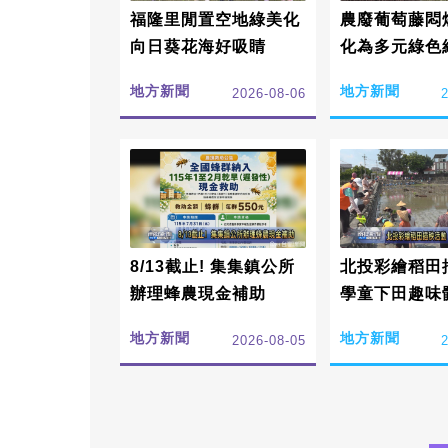
福隆里閒置空地綠美化
農廢葡萄藤悶
向日葵花海好吸睛
化為多元綠色
地方新聞
地方新聞
2026-08-06
8/13截止! 集集鎮公所
北投彩繪稻田
辦理蜂農現金補助
學童下田趣味
地方新聞
地方新聞
2026-08-05