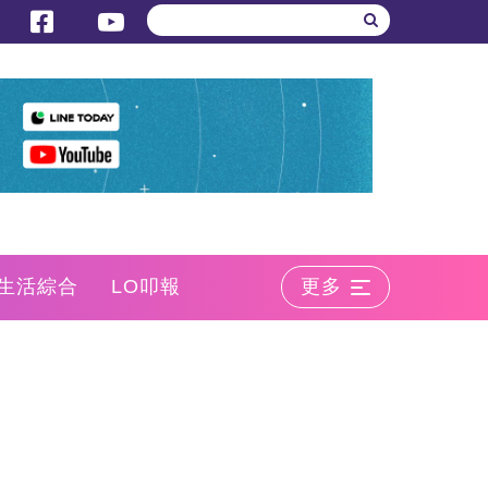
生活綜合
LO叩報
更多