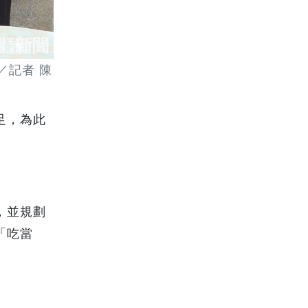
／記者 陳
足，為此
。
，並規劃
「吃當