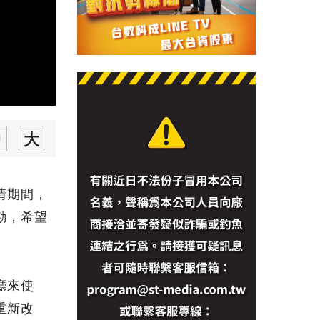
情期間，
勘，希望
廳來使
重新改