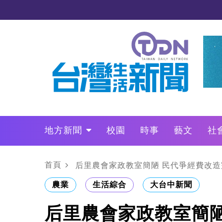
地方新聞
校園
時事
藝文
社
政治
財經
LO叩敲敲門
首頁
后里農會家政教室簡陋 民代爭經費改造
農業
生活綜合
大台中新聞
后里農會家政教室簡陋