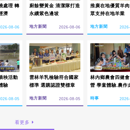
燒處理 轉
廚餘變黃金 清潔隊打造
推廣在地優質羊肉
經濟
永續紫色邊坡
眾支持在地羊業
地方新聞
地方新聞
2026-08-06
2026-08-06
2026
插秧活動
雲林羊乳檢驗符合國家
林內鄉農會四健會
體驗
標準 選購認證雙標章
營 學童體驗.農作
水利
地方新聞
時事
2026-08-05
2026-08-05
2026
看更多