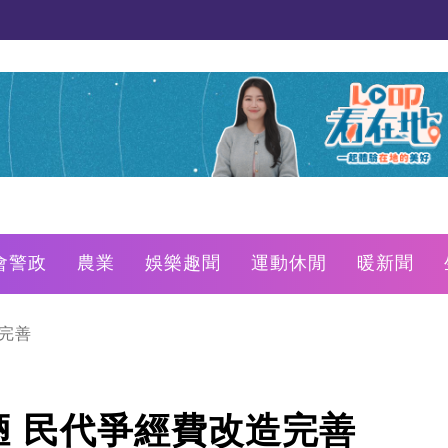
會警政
農業
娛樂趣聞
運動休閒
暖新聞
完善
 民代爭經費改造完善