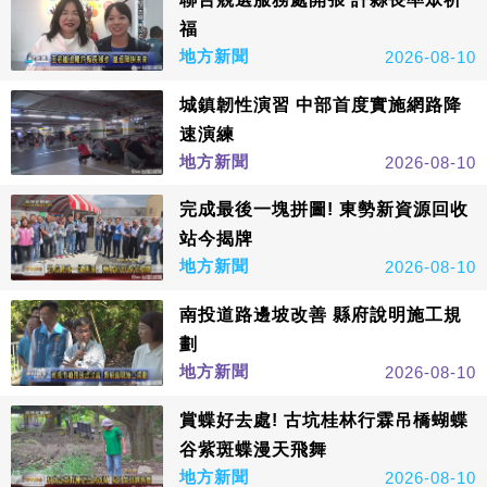
福
地方新聞
2026-08-10
城鎮韌性演習 中部首度實施網路降
速演練
地方新聞
2026-08-10
完成最後一塊拼圖! 東勢新資源回收
站今揭牌
地方新聞
2026-08-10
南投道路邊坡改善 縣府說明施工規
劃
地方新聞
2026-08-10
賞蝶好去處! 古坑桂林行霖吊橋蝴蝶
谷紫斑蝶漫天飛舞
地方新聞
2026-08-10