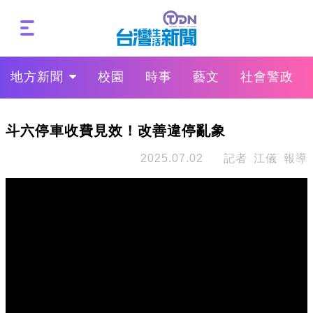
地方新聞
校園
時事
藝文
社會警政
斗六停車收費見效！改善違停亂象
2025.07.02
記者 江儀 報導