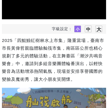
字級設定：
2025「四鯤鯓紅樹林水上市集」隆重當場，臺南市
市長黃偉哲親臨體驗舢筏市集，南區區公所也精心
規劃了多元的體驗活動，在主舞臺區「潮汐共鳴音
樂會」中，邀請到多組音樂團體輪番演出，以輕快
樂音為活動增添熱鬧氣氛，現場並安排享譽國際的
變臉及魔術秀，讓大小朋友笑開懷。