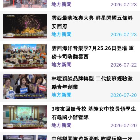
地方新聞
2026-07-23
雲西最嗨祝壽大典 群星閃耀五條港
安西府
地方新聞
2026-07-23
雲西海洋音樂季7月25.26日登場 重
磅卡司嗨翻雲西
地方新聞
2026-07-22
林暄穎談品牌轉型 二代接班經驗激
勵青年創業
地方新聞
2026-07-20
3校友回饋母校 基隆女中校長領學生
石龜國小辦營隊
地方新聞
2026-07-20
中部樂園旅遊新亮點 吃喝玩樂一次