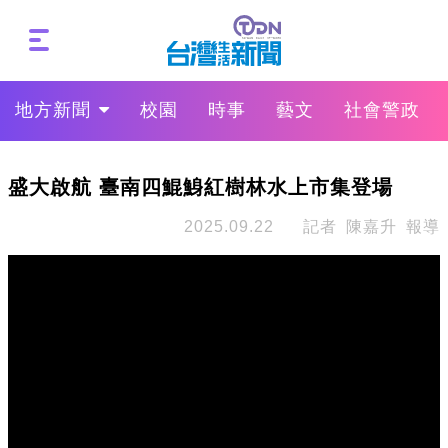
地方新聞
校園
時事
藝文
社會警政
盛大啟航 臺南四鯤鯓紅樹林水上市集登場
2025.09.22
記者 陳嘉升 報導