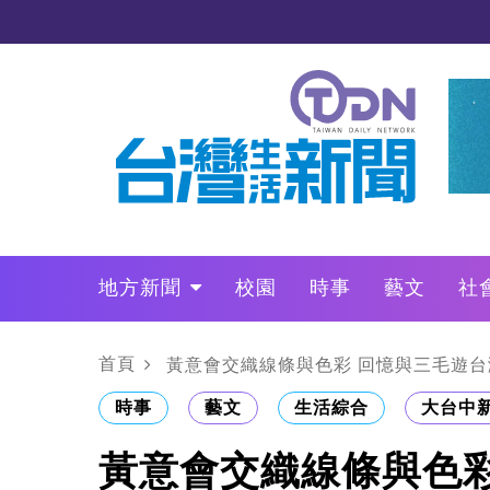
地方新聞
校園
時事
藝文
社
政治
財經
LO叩敲敲門
首頁
黃意會交織線條與色彩 回憶與三毛遊台
時事
藝文
生活綜合
大台中
黃意會交織線條與色彩