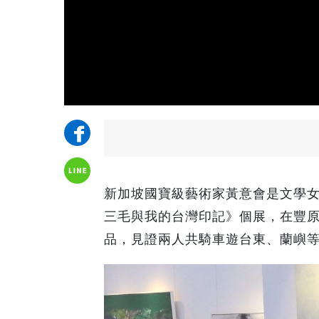
新加坡國寶級藝術家黃意會是文學
三毛與我的台灣印記》個展，在豐
品，見證兩人共騎車遊台東、蘭嶼