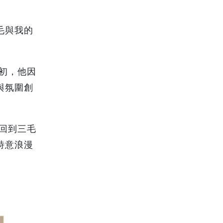
毛與我的
。
初，他因
與氛圍創
回到三毛
詩意浪漫