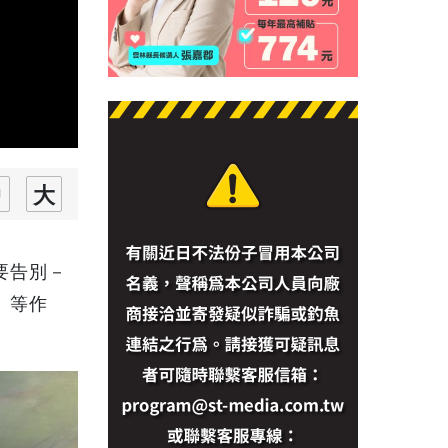
要告別－
〉等作