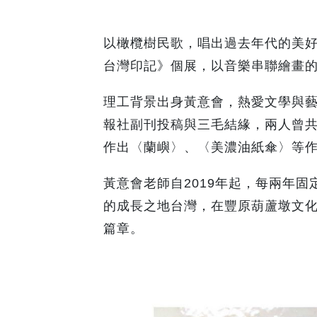
以橄欖樹民歌，唱出過去年代的美
台灣印記》個展，以音樂串聯繪畫
理工背景出身黃意會，熱愛文學與藝
報社副刊投稿與三毛結緣，兩人曾
作出〈蘭嶼〉、〈美濃油紙傘〉等
黃意會老師自2019年起，每兩年
的成長之地台灣，在豐原葫蘆墩文
篇章。