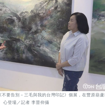
《不要告別－三毛與我的台灣印記》個展，在豐原葫蘆
心登場／記者 李晉仰攝