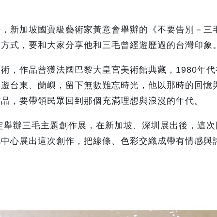
好，新加坡國寶級藝術家黃意會舉辦的《不要告別－三
的方式，要和大家分享他和三毛曾經遊歷過的台灣印象
術，作品曾獲法國巴黎大皇宮美術館典藏，1980年代
共遊台東、蘭嶼，留下無數難忘時光，他以那時的回憶
作品，要帶領民眾回到那個充滿理想與浪漫的年代。
固定舉辦三毛主題創作展，在新加坡、深圳展出後，這次
化中心展出這次創作，把線條、色彩交織成帶有情感與