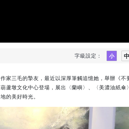
字級設定：
女作家三毛的摯友，最近以深厚筆觸追憶她，舉辦《不
原葫蘆墩文化中心登場，展出〈蘭嶼〉、〈美濃油紙傘
等地的美好時光。