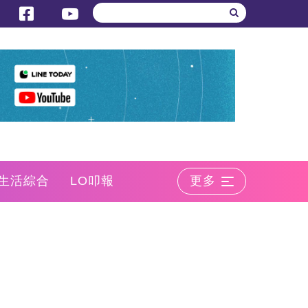
生活綜合
LO叩報
更多