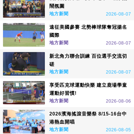
鬧氛圍
地方新聞
2026-08-07
遠征美國參賽 北勢棒球隊奪冠揚名
國際
地方新聞
2026-08-07
新北角力聯合訓練 百位選手交流切
磋
地方新聞
2026-08-07
享受匹克球運動快樂 建立鹿場學童
運動好習慣!
地方新聞
2026-08-06
2026濱海搖滾音樂祭 8/15-16台中
港熱血開唱
地方新聞
2026-08-05