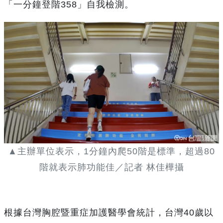
「一分鐘登階358」自我檢測。
▲主辦單位表示，1分鐘內爬50階是標準，超過80
階就表示肺功能佳／記者 林佳樺攝
根據台灣胸腔暨重症加護醫學會統計，台灣40歲以