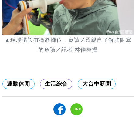
▲現場還設有衛教攤位，邀請民眾親自了解肺阻塞
的危險／記者 林佳樺攝
運動休閒
生活綜合
大台中新聞