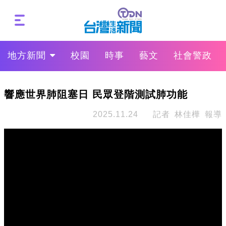
地方新聞
校園
時事
藝文
社會警政
響應世界肺阻塞日 民眾登階測試肺功能
2025.11.24
記者 林佳樺 報導