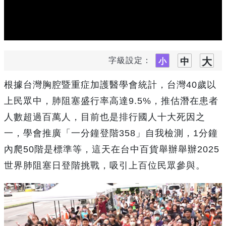
字級設定：
根據台灣胸腔暨重症加護醫學會統計，台灣40歲以
上民眾中，肺阻塞盛行率高達9.5%，推估潛在患者
人數超過百萬人，目前也是排行國人十大死因之
一，學會推廣「一分鐘登階358」自我檢測，1分鐘
內爬50階是標準等，這天在台中百貨舉辦舉辦2025
世界肺阻塞日登階挑戰，吸引上百位民眾參與。