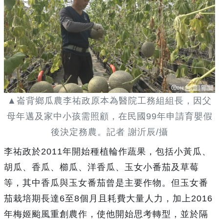
▲崙背鄉瓜農李祐政原本為醫院工務組組長，因父
母年邁及家中小孩需照顧，在民國99年申請育嬰假
後決定務農。記者 謝沂辰/攝
李祐政於2011年開始種植輪作蔬果，包括小黃瓜、
胡瓜、香瓜、櫛瓜、洋香瓜、玉女小番茄及草莓
等，其中香瓜與玉女番茄曾是主要作物。但玉女番
茄栽培期長達6至8個月且耗費大量人力，加上2016
年梅姬颱風重創農作，使他開始思考轉型，並於隔