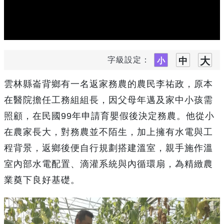
字級設定：
雲林縣崙背鄉有一名返家務農的農民李祐政，原本
在醫院擔任工務組組長，因父母年邁及家中小孩需
照顧，在民國99年申請育嬰假後決定務農。他從小
在農家長大，對務農並不陌生，加上擁有水電與工
程背景，返鄉後便自行規劃搭建溫室，親手施作溫
室內部水電配置、滴灌系統與內循環扇，為精緻農
業奠下良好基礎。