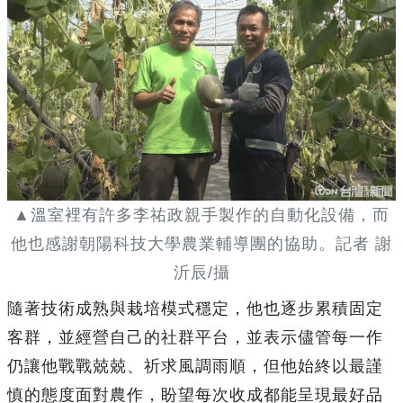
▲溫室裡有許多李祐政親手製作的自動化設備，而
他也感謝朝陽科技大學農業輔導團的協助。記者 謝
沂辰/攝
隨著技術成熟與栽培模式穩定，他也逐步累積固定
客群，並經營自己的社群平台，並表示儘管每一作
仍讓他戰戰兢兢、祈求風調雨順，但他始終以最謹
慎的態度面對農作，盼望每次收成都能呈現最好品