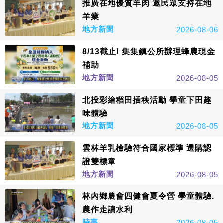
推廣在地優質羊肉 邀民眾支持在地
羊業
地方新聞
2026-08-06
8/13截止! 集集鎮公所辦理蜂農現金
補助
地方新聞
2026-08-05
北投彩繪稻田插秧活動 學童下田趣
味體驗
地方新聞
2026-08-05
雲林羊乳檢驗符合國家標準 選購認
證雙標章
地方新聞
2026-08-05
林內鄉農會四健會夏令營 學童體驗.
農作走讀水利
時事
2026-08-05