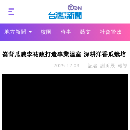
地方新聞
校園
時事
藝文
社會警政
崙背瓜農李祐政打造專業溫室 深耕洋香瓜栽培
2025.12.03
記者 謝沂辰 報導