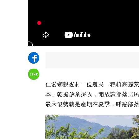
仁愛鄉親愛村一位農民，種植高麗
本，乾脆放棄採收，開放讓部落居
最大優勢就是產期在夏季，呼籲部