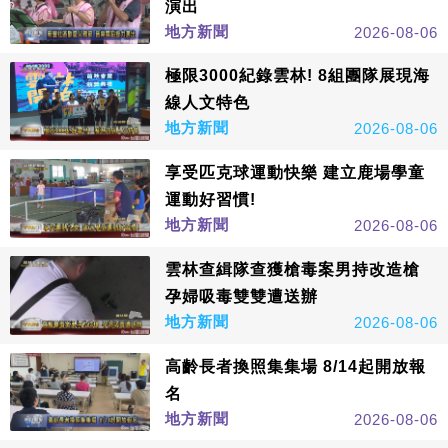
演出
地方新聞
2026-08-06
極限3000紀錄雲林! 8組團隊展現海
線人文特色
地方新聞
2026-08-06
享受匹克球運動快樂 建立鹿場學童
運動好習慣!
地方新聞
2026-08-06
雲林查緝隊查獲槍毒案男持改造槍
孕婦吸毒雙雙遭送辦
地方新聞
2026-08-06
高齡長者換照集集場 8/14起開放報
名
地方新聞
2026-08-06