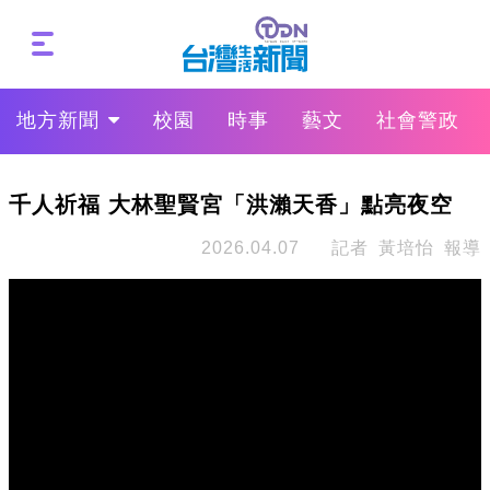
地方新聞
校園
時事
藝文
社會警政
千人祈福 大林聖賢宮「洪瀨天香」點亮夜空
2026.04.07
記者 黃培怡 報導