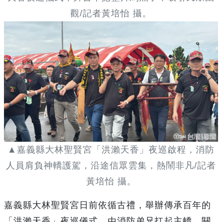
觀/記者黃培怡 攝。
▲嘉義縣大林聖賢宮「洪瀨天香」夜巡啟程，消防
人員肩負神轎護駕，沿途信眾雲集，熱鬧非凡/記者
黃培怡 攝。
嘉義縣大林聖賢宮日前依循古禮，舉辦傳承百年的
「洪瀨天香」夜巡儀式，由消防弟兄扛起主轎，關