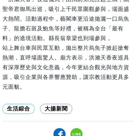
聖帝君御馬出巡，吸引上千民眾圍觀參與，場面盛
大熱鬧。活動過程中，藝閣車更沿途拋灑一口烏魚
子、龍膽石斑及鮑魚等好禮，被稱為全台「最有
料」的遶境活動。縣長翁章梁也到場參與，
站上舞台車與民眾互動，拋出整片烏魚子掀起搶奪
熱潮，直呼場面驚人。廟方表示，洪瀨天香夜巡具
有深厚歷史與文化意義，今年更結合觀光與地方資
源，吸引企業與各界響應贊助，讓宗教活動更具多
元面貌。
生活綜合
大揚新聞