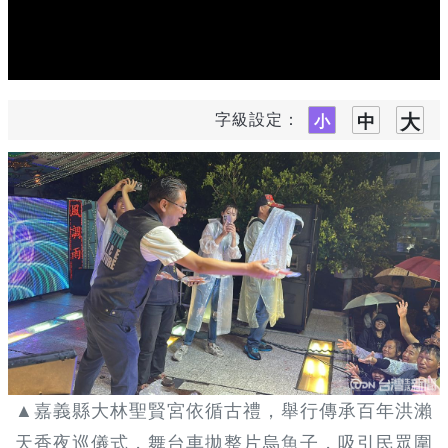
字級設定：
▲嘉義縣大林聖賢宮依循古禮，舉行傳承百年洪瀨
天香夜巡儀式，舞台車拋整片烏魚子，吸引民眾圍