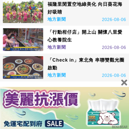
福隆里閒置空地綠美化 向日葵花海
好吸睛
地方新聞
2026-08-06
「行動柑仔店」開上山 關懷八里愛
心教養院生
地方新聞
2026-08-06
「Check in」東北角 串聯雙觀光圈
啟動
地方新聞
2026-08-06
看更多
鑫傳國際多媒體科技股份有限公司版權所有，非經授權，請
勿轉載本網站內容 © All Rights Reserved.