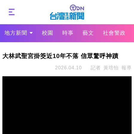
地方新聞
校園
時事
藝文
社會警政
大林武聖宮掛筊近10年不落 信眾驚呼神蹟
2026.04.10
記者 黃培怡 報導