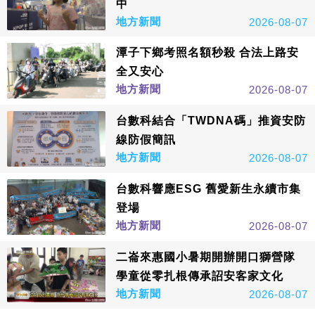
中
地方新聞
2026-08-07
潭子下鄉考照名額秒殺 合法上路安
全又安心
地方新聞
2026-08-07
台數科結合「TWDNA碼」推資安防
線防假簡訊
地方新聞
2026-08-07
台數科響應ESG 舊愛新生永續市集
登場
地方新聞
2026-08-07
二崙來惠國小暑期開辦開口獅營隊
學童從零扎根傳承詔安客家文化
地方新聞
2026-08-07