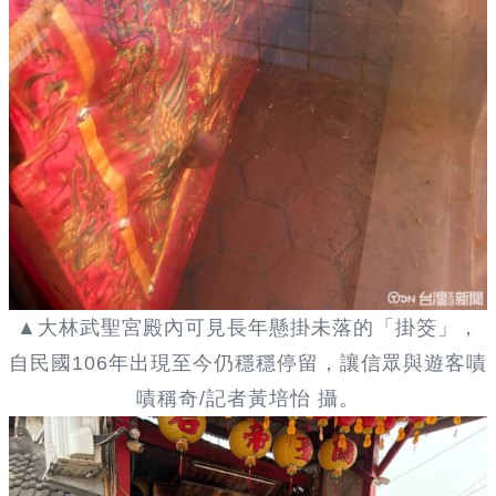
▲大林武聖宮殿內可見長年懸掛未落的「掛筊」，
自民國106年出現至今仍穩穩停留，讓信眾與遊客嘖
嘖稱奇/記者黃培怡 攝。