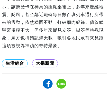
示，該掛筊卡在神桌的龍鳳桌裙上，多年來歷經地
震、颱風，甚至鄰近鐵軌每日數百班列車通行所帶
來的震動，依然穩固不動，打破廟內紀錄。儘管武
聖宮規模不大，但多年來屢見立筊、掛筊等特殊現
象，廟方也持續記錄天數，吸引各地民眾前來見證
這項被視為神蹟的奇特景象。
生活綜合
大揚新聞