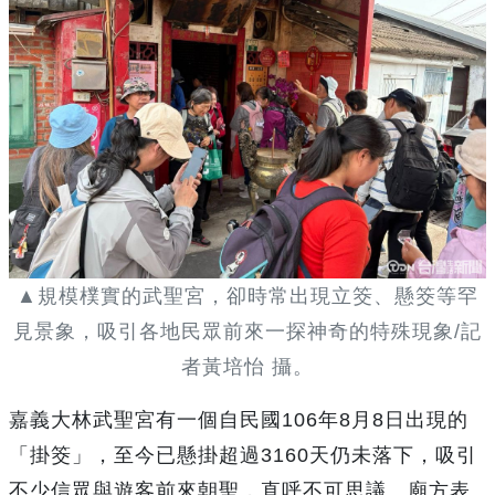
▲規模樸實的武聖宮，卻時常出現立筊、懸筊等罕
見景象，吸引各地民眾前來一探神奇的特殊現象/記
者黃培怡 攝。
嘉義大林武聖宮有一個自民國106年8月8日出現的
「掛筊」，至今已懸掛超過3160天仍未落下，吸引
不少信眾與遊客前來朝聖，直呼不可思議。廟方表