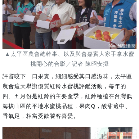
▲太平區農會總幹事、以及與會嘉賓大家手拿水蜜
桃開心的合影／記者 陳昭安攝
評審咬下一口果實，細細感受其口感滋味，太平區
農會這天舉辦優質紅鈴水蜜桃評鑑活動，每年的
四、五月份是紅鈴的主要產季，紅鈴種植在台灣低
海拔山區的平地水蜜桃品種，果肉Q，酸甜適中、
香氣足，相當受歡饕客喜愛。