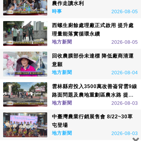
農作走讀水利
時事
2026-08-05
西螺生廚餘處理廠正式啟用 提升處
理量能落實循環永續
地方新聞
2026-08-05
回收農膜部份未達標 降低廠商清運
意願
地方新聞
2026-08-04
雲林縣府投入3500萬改善崙背雲9線
路面問題及農地重劃區農水路 提升
地方新聞
2026-08-03
在地交通品質打造安全用路環境
中臺灣農業行銷展售會 8/22~30草
屯登場
地方新聞
2026-08-03