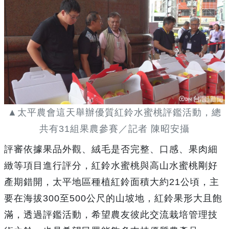
▲太平農會這天舉辦優質紅鈴水蜜桃評鑑活動，總
共有31組果農參賽／記者 陳昭安攝
評審依據果品外觀、絨毛是否完整、口感、果肉細
緻等項目進行評分，紅鈴水蜜桃與高山水蜜桃剛好
產期錯開，太平地區種植紅鈴面積大約21公頃，主
要在海拔300至500公尺的山坡地，紅鈴果形大且飽
滿，透過評鑑活動，希望農友彼此交流栽培管理技