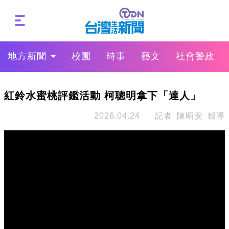
地方新聞
校園
時事
藝文
社會警政
紅鈴水蜜桃評鑑活動 柯聰明拿下「達人」
2026.04.24
記者 陳昭安 報導