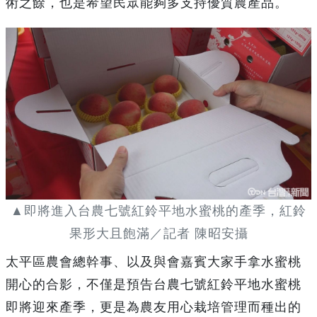
術之餘，也是希望民眾能夠多支持優質農產品。
▲即將進入台農七號紅鈴平地水蜜桃的產季，紅鈴
果形大且飽滿／記者 陳昭安攝
太平區農會總幹事、以及與會嘉賓大家手拿水蜜桃
開心的合影，不僅是預告台農七號紅鈴平地水蜜桃
即將迎來產季，更是為農友用心栽培管理而種出的