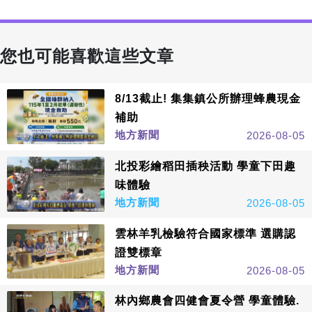
您也可能喜歡這些文章
8/13截止! 集集鎮公所辦理蜂農現金
補助
地方新聞
2026-08-05
北投彩繪稻田插秧活動 學童下田趣
味體驗
地方新聞
2026-08-05
雲林羊乳檢驗符合國家標準 選購認
證雙標章
地方新聞
2026-08-05
林內鄉農會四健會夏令營 學童體驗.