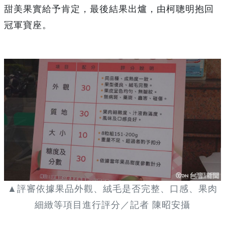
甜美果實給予肯定，最後結果出爐，由柯聰明抱回
冠軍寶座。
▲評審依據果品外觀、絨毛是否完整、口感、果肉
細緻等項目進行評分／記者 陳昭安攝