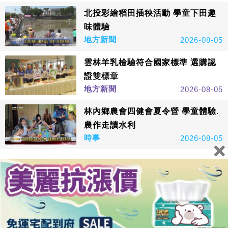
北投彩繪稻田插秧活動 學童下田趣
味體驗
地方新聞
2026-08-05
雲林羊乳檢驗符合國家標準 選購認
證雙標章
地方新聞
2026-08-05
林內鄉農會四健會夏令營 學童體驗.
農作走讀水利
時事
2026-08-05
看更多
鑫傳國際多媒體科技股份有限公司版權所有，非經授權，請
勿轉載本網站內容 © All Rights Reserved.