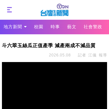
地方新聞
校園
時事
藝文
社會警政
斗六翠玉絲瓜正值產季 減產兩成不減品質
2026.05.08
記者 江儀 報導