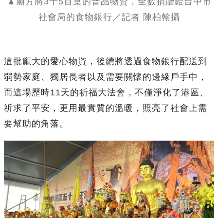
▲廟方將3千5百桌的普品物資，全數捐贈給台中市
社會局的食物銀行／記者 陳柏翰攝
這批龐大的愛心物資，後續將透過食物銀行配送到
弱勢家庭、獨居長者以及需要關懷的邊緣戶手中，
而這場歷時11天的祈福大法會，不僅淨化了港區、
祈求了平安，更用最實質的溫暖，照亮了社會上需
要幫助的角落。