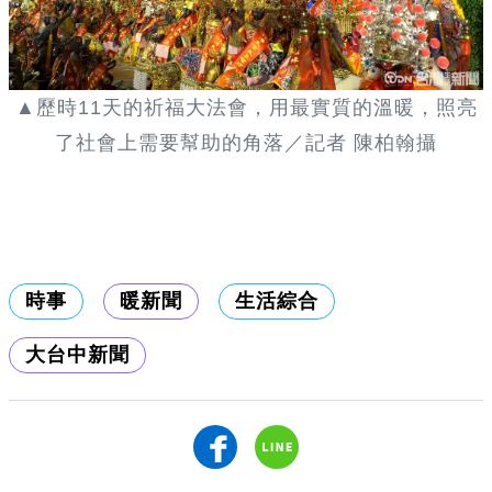
▲歷時11天的祈福大法會，用最實質的溫暖，照亮
了社會上需要幫助的角落／記者 陳柏翰攝
時事
暖新聞
生活綜合
大台中新聞