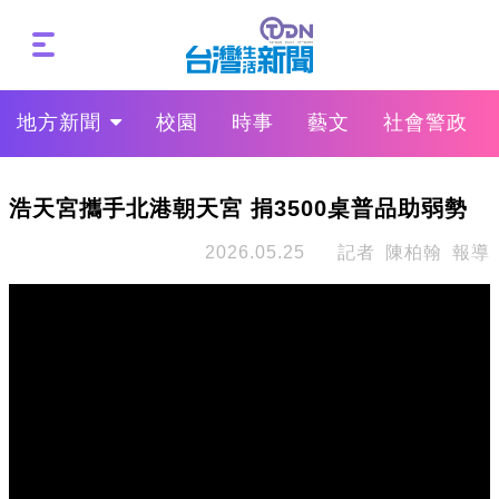
地方新聞
校園
時事
藝文
社會警政
浩天宮攜手北港朝天宮 捐3500桌普品助弱勢
2026.05.25
記者 陳柏翰 報導