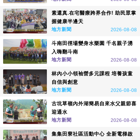
素還真.在宅醫療跨界合作! 助民眾掌
握健康半邊天
地方新聞
2026-08-08
斗南田徑場變身水樂園 千名親子湧
入嗨翻斗南
地方新聞
2026-08-08
林內小小領袖營多元課程 培養孩童
自信與創意
地方新聞
2026-08-08
古坑草嶺內外湖簡易自來水父親節喜
迎通水
地方新聞
2026-08-08
集集田寮社區活動中心 全新電梯啟