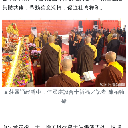
集體共修，帶動善念流轉，促進社會祥和。
▲莊嚴誦經聲中，信眾虔誠合十祈福／記者 陳柏翰
攝
而法會最後一天，除了舉行齋天供佛儀式外，現場