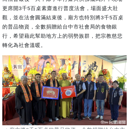
更席開3千5百桌素齋進行普度法會，場面盛大壯
觀，並在法會圓滿結束後，廟方也特別將3千5百桌
的普品物資，全數捐贈給台中市社會局的食物銀
行，希望藉此幫助地方上的弱勢族群，把宗教慈悲
轉化為社會溫暖。