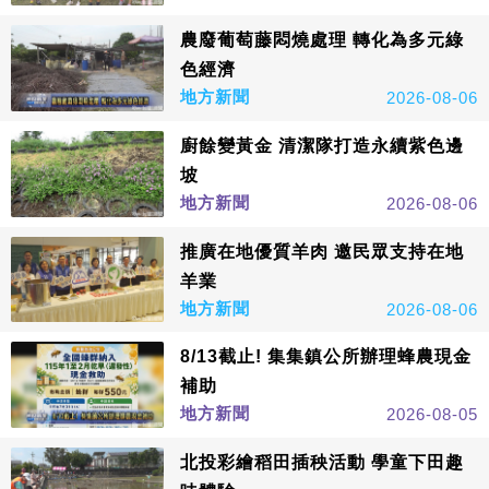
農廢葡萄藤悶燒處理 轉化為多元綠
色經濟
地方新聞
2026-08-06
廚餘變黃金 清潔隊打造永續紫色邊
坡
地方新聞
2026-08-06
推廣在地優質羊肉 邀民眾支持在地
羊業
地方新聞
2026-08-06
8/13截止! 集集鎮公所辦理蜂農現金
補助
地方新聞
2026-08-05
北投彩繪稻田插秧活動 學童下田趣