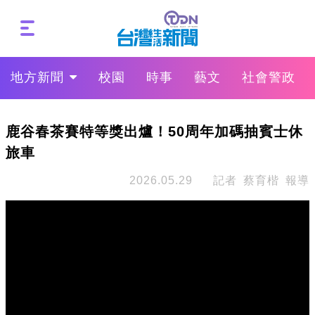
地方新聞
校園
時事
藝文
社會警政
鹿谷春茶賽特等獎出爐！50周年加碼抽賓士休
旅車
2026.05.29
記者 蔡育楷 報導