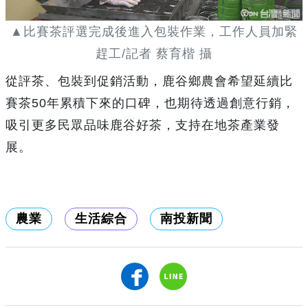
▲比賽茶評選完成後進入包裝作業，工作人員加緊
趕工/記者 蔡育楷 攝
從評茶、包裝到促銷活動，鹿谷鄉農會希望延續比
賽茶50年累積下來的口碑，也期待透過創意行銷，
吸引更多民眾品味鹿谷好茶，支持在地茶產業發
展。
農業
生活綜合
南投新聞