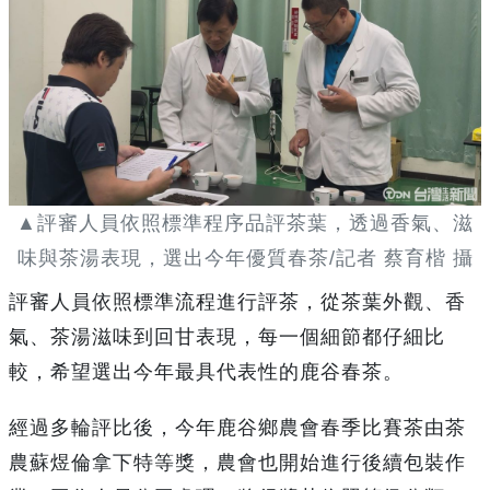
▲評審人員依照標準程序品評茶葉，透過香氣、滋
味與茶湯表現，選出今年優質春茶/記者 蔡育楷 攝
評審人員依照標準流程進行評茶，從茶葉外觀、香
氣、茶湯滋味到回甘表現，每一個細節都仔細比
較，希望選出今年最具代表性的鹿谷春茶。
經過多輪評比後，今年鹿谷鄉農會春季比賽茶由茶
農蘇煜倫拿下特等獎，農會也開始進行後續包裝作