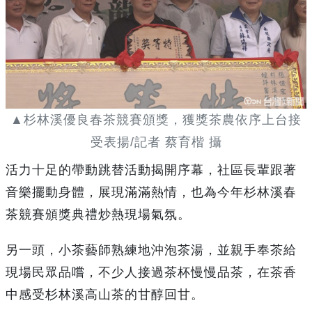
▲杉林溪優良春茶競賽頒獎，獲獎茶農依序上台接
受表揚/記者 蔡育楷 攝
活力十足的帶動跳替活動揭開序幕，社區長輩跟著
音樂擺動身體，展現滿滿熱情，也為今年杉林溪春
茶競賽頒獎典禮炒熱現場氣氛。
另一頭，小茶藝師熟練地沖泡茶湯，並親手奉茶給
現場民眾品嚐，不少人接過茶杯慢慢品茶，在茶香
中感受杉林溪高山茶的甘醇回甘。