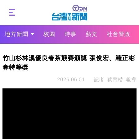
地方新聞
校園
時事
藝文
社會警政
竹山杉林溪優良春茶競賽頒獎 張俊宏、羅正彬
奪特等獎
2026.06.01
記者 蔡育楷 報導