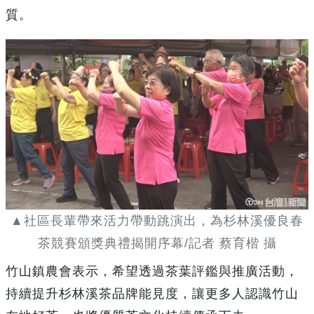
質。
▲社區長輩帶來活力帶動跳演出，為杉林溪優良春
茶競賽頒獎典禮揭開序幕/記者 蔡育楷 攝
竹山鎮農會表示，希望透過茶葉評鑑與推廣活動，
持續提升杉林溪茶品牌能見度，讓更多人認識竹山