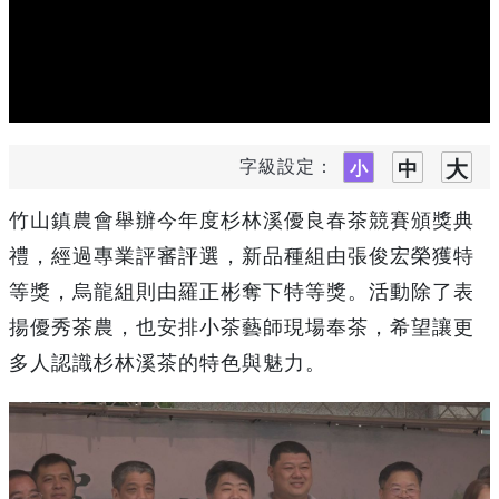
字級設定：
竹山鎮農會舉辦今年度杉林溪優良春茶競賽頒獎典
禮，經過專業評審評選，新品種組由張俊宏榮獲特
等獎，烏龍組則由羅正彬奪下特等獎。活動除了表
揚優秀茶農，也安排小茶藝師現場奉茶，希望讓更
多人認識杉林溪茶的特色與魅力。