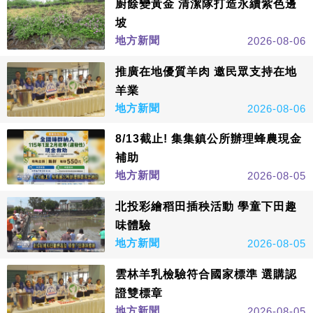
廚餘變黃金 清潔隊打造永續紫色邊
坡
地方新聞
2026-08-06
推廣在地優質羊肉 邀民眾支持在地
羊業
地方新聞
2026-08-06
8/13截止! 集集鎮公所辦理蜂農現金
補助
地方新聞
2026-08-05
北投彩繪稻田插秧活動 學童下田趣
味體驗
地方新聞
2026-08-05
雲林羊乳檢驗符合國家標準 選購認
證雙標章
地方新聞
2026-08-05