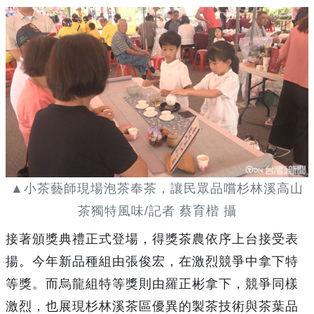
▲小茶藝師現場泡茶奉茶，讓民眾品嚐杉林溪高山
茶獨特風味/記者 蔡育楷 攝
接著頒獎典禮正式登場，得獎茶農依序上台接受表
揚。今年新品種組由張俊宏，在激烈競爭中拿下特
等獎。而烏龍組特等獎則由羅正彬拿下，競爭同樣
激烈，也展現杉林溪茶區優異的製茶技術與茶葉品