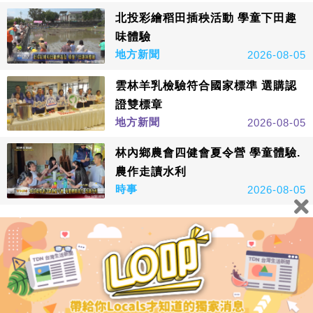
北投彩繪稻田插秧活動 學童下田趣
味體驗
地方新聞
2026-08-05
雲林羊乳檢驗符合國家標準 選購認
證雙標章
地方新聞
2026-08-05
林內鄉農會四健會夏令營 學童體驗.
農作走讀水利
時事
2026-08-05
看更多
鑫傳國際多媒體科技股份有限公司版權所有，非經授權，請
勿轉載本網站內容 © All Rights Reserved.