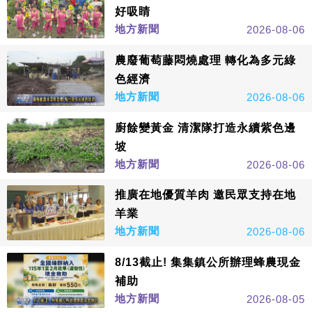
好吸睛
地方新聞
2026-08-06
農廢葡萄藤悶燒處理 轉化為多元綠
色經濟
地方新聞
2026-08-06
廚餘變黃金 清潔隊打造永續紫色邊
坡
地方新聞
2026-08-06
推廣在地優質羊肉 邀民眾支持在地
羊業
地方新聞
2026-08-06
8/13截止! 集集鎮公所辦理蜂農現金
補助
地方新聞
2026-08-05