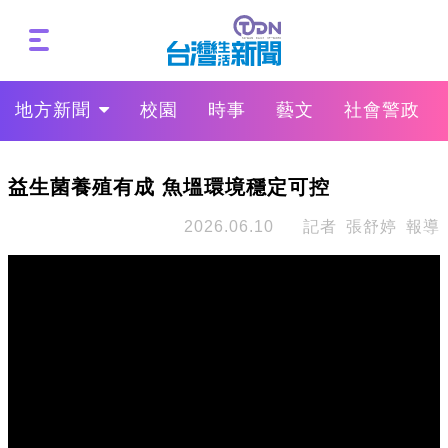
地方新聞
校園
時事
藝文
社會警政
益生菌養殖有成 魚塭環境穩定可控
2026.06.10
記者 張舒婷 報導