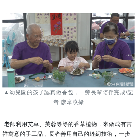
▲幼兒園的孩子認真做香包，一旁長輩陪伴完成/記
者 廖韋凌攝
老師利用艾草、芙蓉等等的香草植物，來做成有吉
祥寓意的手工品，長者善用自己的縫紉技術，一步