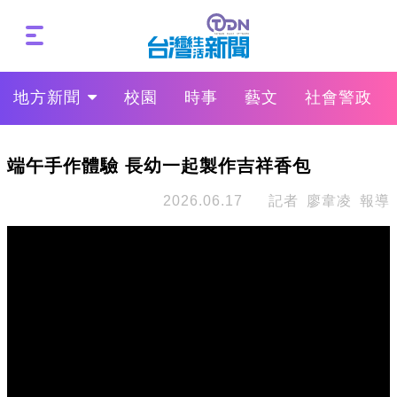
地方新聞
校園
時事
藝文
社會警政
端午手作體驗 長幼一起製作吉祥香包
2026.06.17
記者 廖韋凌 報導