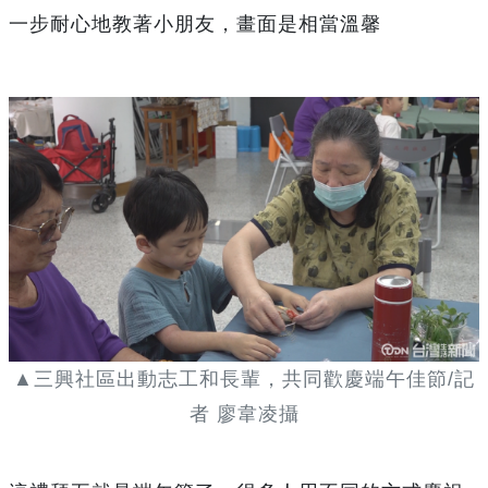
一步耐心地教著小朋友，畫面是相當溫馨
▲三興社區出動志工和長輩，共同歡慶端午佳節/記
者 廖韋凌攝