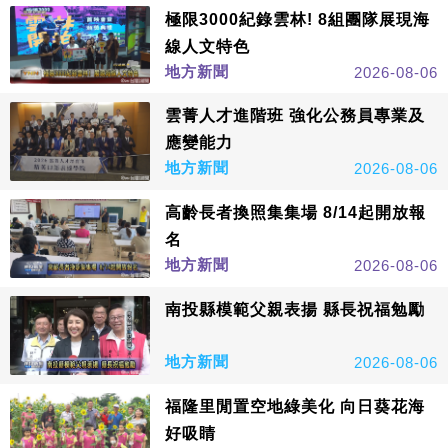
極限3000紀錄雲林! 8組團隊展現海
線人文特色
地方新聞
2026-08-06
雲菁人才進階班 強化公務員專業及
應變能力
地方新聞
2026-08-06
高齡長者換照集集場 8/14起開放報
名
地方新聞
2026-08-06
南投縣模範父親表揚 縣長祝福勉勵
地方新聞
2026-08-06
福隆里閒置空地綠美化 向日葵花海
好吸睛