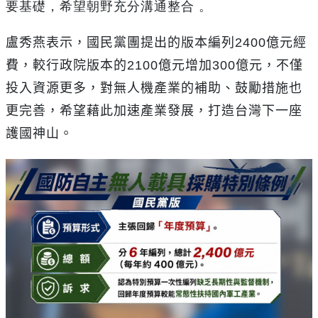
要基礎，希望朝野充分溝通整合 。
盧秀燕表示，國民黨團提出的版本編列
2400
億元經
費，較行政院版本的
2100
億元增加
300
億元，不僅
投入資源更多，對無人機產業的補助、鼓勵措施也
更完善，希望藉此加速產業發展，打造台灣下一座
護國神山。