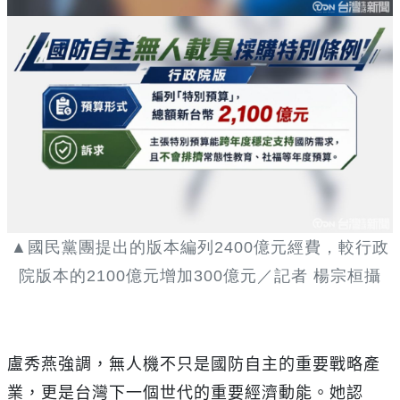
▲國民黨團提出的版本編列
2400
億元經費，較行政
院版本的
2100
億元增加
300
億元／記者 楊宗桓攝
盧秀燕強調，無人機不只是國防自主的重要戰略產
業，更是台灣下一個世代的重要經濟動能。她認