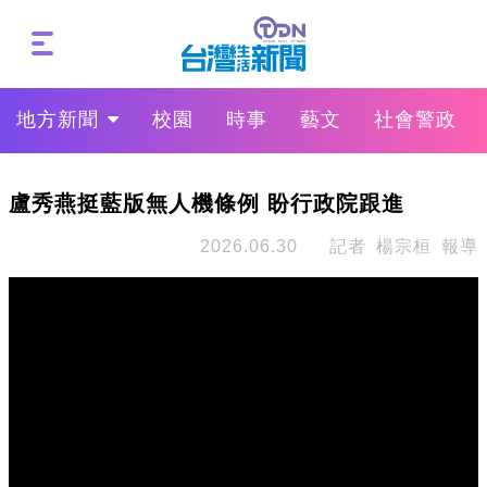
地方新聞
校園
時事
藝文
社會警政
盧秀燕挺藍版無人機條例 盼行政院跟進
2026.06.30
記者 楊宗桓 報導