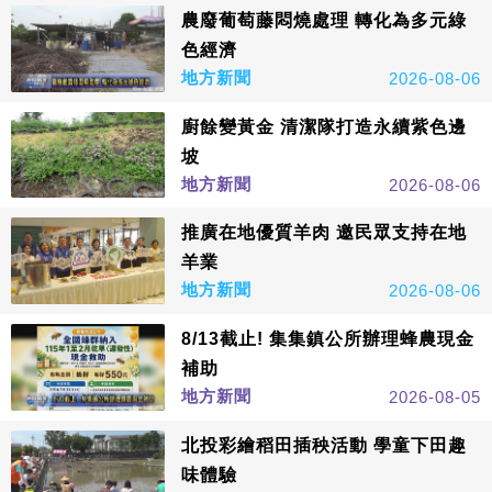
農廢葡萄藤悶燒處理 轉化為多元綠
色經濟
地方新聞
2026-08-06
廚餘變黃金 清潔隊打造永續紫色邊
坡
地方新聞
2026-08-06
推廣在地優質羊肉 邀民眾支持在地
羊業
地方新聞
2026-08-06
8/13截止! 集集鎮公所辦理蜂農現金
補助
地方新聞
2026-08-05
北投彩繪稻田插秧活動 學童下田趣
味體驗