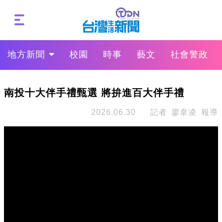
地方新聞
校園
時事
藝文
社會警政
南投十大伴手禮甄選 將拚進百大伴手禮
2026.06.30
記者 廖韋凌 報導