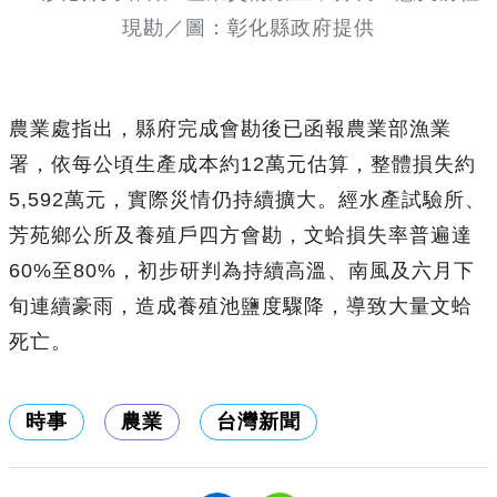
現勘／圖：彰化縣政府提供
農業處指出，縣府完成會勘後已函報農業部漁業
署，依每公頃生產成本約12萬元估算，整體損失約
5,592萬元，實際災情仍持續擴大。經水產試驗所、
芳苑鄉公所及養殖戶四方會勘，文蛤損失率普遍達
60%至80%，初步研判為持續高溫、南風及六月下
旬連續豪雨，造成養殖池鹽度驟降，導致大量文蛤
死亡。
時事
農業
台灣新聞