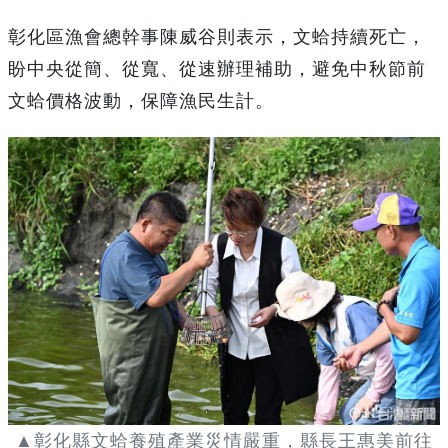
彰化區漁會總幹事陳威谷則表示，文蛤持續死亡，
盼中央從簡、從寬、從速辦理補助，避免中秋節前
文蛤價格波動，保障漁民生計。
▲彰化縣文蛤養殖產業災情嚴重，縣長王惠美前往