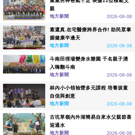
集集男神爸氣十足 表揚11位模範父
親
地方新聞
2026-08-08
素還真.在宅醫療跨界合作! 助民眾掌
握健康半邊天
地方新聞
2026-08-08
斗南田徑場變身水樂園 千名親子湧
入嗨翻斗南
地方新聞
2026-08-08
林內小小領袖營多元課程 培養孩童
自信與創意
地方新聞
2026-08-08
古坑草嶺內外湖簡易自來水父親節喜
迎通水
地方新聞
2026-08-08