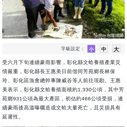
字級設定：
受六月下旬連續豪雨影響，彰化縣文蛤養殖產業災
情嚴重，彰化縣長王惠美日前偕同芳苑鄉長林保
玲、彰化區漁會總幹事陳威谷等人前往現勘。王惠
美表示，彰化縣文蛤養殖面積約1,330公頃，其中芳
苑鄉931公頃為最大產區，初估約466公頃受損，連
續豪雨後高溫曝曬造成文蛤大量死亡，且災損具有
延遲性。