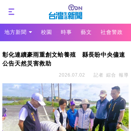
地方新聞
校園
時事
藝文
社會警政
彰化連續豪雨重創文蛤養殖 縣長盼中央儘速
公告天然災害救助
2026.07.02
記者 綜合 報導