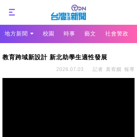
地方新聞
校園
時事
藝文
社會警政
教育跨域新設計 新北助學生適性發展
2026.07.03
記者 黃宥嫺 報導