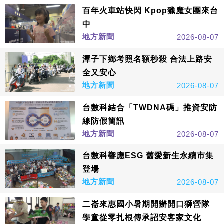
百年火車站快閃 Kpop獵魔女團來台
中
地方新聞
2026-08-07
潭子下鄉考照名額秒殺 合法上路安
全又安心
地方新聞
2026-08-07
台數科結合「TWDNA碼」推資安防
線防假簡訊
地方新聞
2026-08-07
台數科響應ESG 舊愛新生永續市集
登場
地方新聞
2026-08-07
二崙來惠國小暑期開辦開口獅營隊
學童從零扎根傳承詔安客家文化