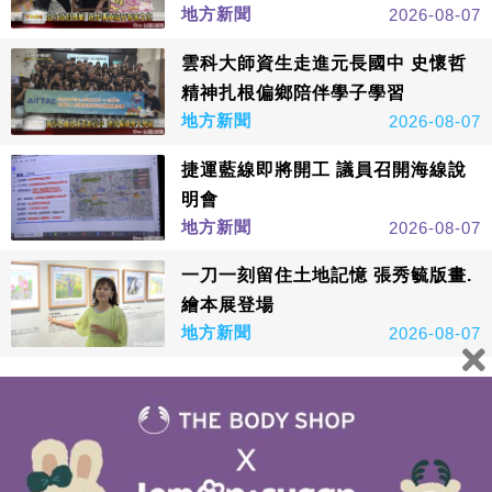
地方新聞
2026-08-07
雲科大師資生走進元長國中 史懷哲
精神扎根偏鄉陪伴學子學習
地方新聞
2026-08-07
捷運藍線即將開工 議員召開海線說
明會
地方新聞
2026-08-07
一刀一刻留住土地記憶 張秀毓版畫.
繪本展登場
地方新聞
2026-08-07
看更多