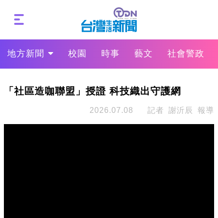
地方新聞
校園
時事
藝文
社會警政
「社區造咖聯盟」授證 科技織出守護網
2026.07.08
記者 謝沂辰 報導