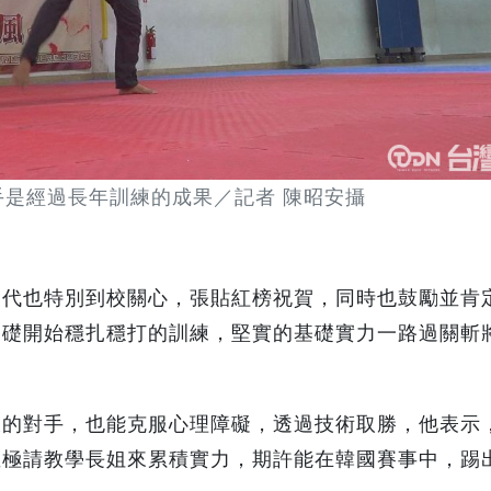
手是經過長年訓練的成果／記者 陳昭安攝
民代也特別到校關心，張貼紅榜祝賀，同時也鼓勵並肯
基礎開始穩扎穩打的訓練，堅實的基礎實力一路過關斬
大的對手，也能克服心理障礙，透過技術取勝，他表示
並極請教學長姐來累積實力，期許能在韓國賽事中，踢