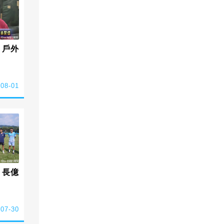
 戶外
-08-01
 長億
-07-30