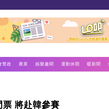
會警政
農業
娛樂趣聞
運動休閒
暖新聞
票 將赴韓參賽