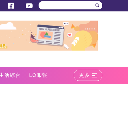
生活綜合
LO叩報
更多