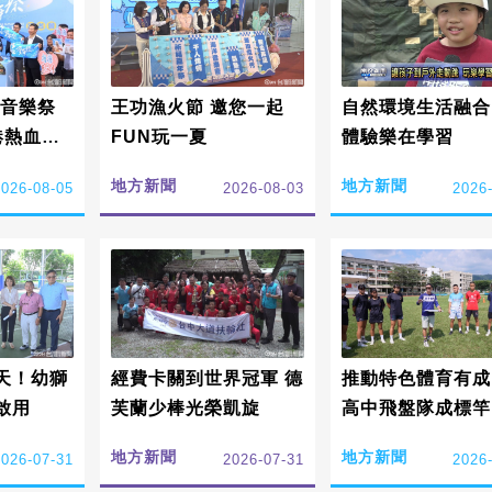
滾音樂祭
王功漁火節 邀您一起
自然環境生活融合
中港熱血開
FUN玩一夏
體驗樂在學習
地方新聞
地方新聞
2026-08-05
2026-08-03
2026
天！幼獅
經費卡關到世界冠軍 德
推動特色體育有成
啟用
芙蘭少棒光榮凱旋
高中飛盤隊成標竿
地方新聞
地方新聞
2026-07-31
2026-07-31
2026