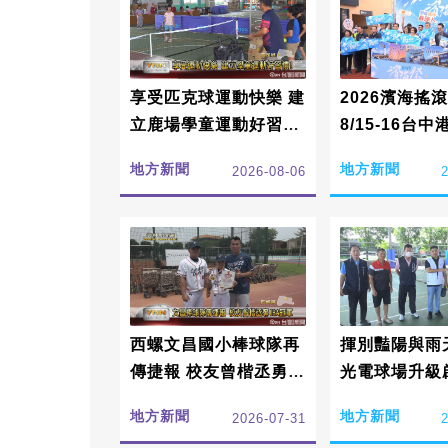
享受匹克球運動快樂 建
2026濱海搖
立鹿場學童運動好習
8/15-16台
慣!
唱
地方新聞
地方新聞
2026-08-06
西螺文昌國小棒球隊再
揮別豔陽與雨
傳捷報 校友曾楷丞勇奪
光電球場升級
2026世界少年軟式棒
地方新聞
地方新聞
2026-07-31
球錦標賽冠軍