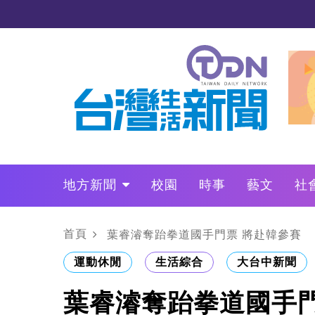
地方新聞
校園
時事
藝文
社
政治
財經
LO叩敲敲門
首頁
葉睿濬奪跆拳道國手門票 將赴韓參賽
運動休閒
生活綜合
大台中新聞
葉睿濬奪跆拳道國手門