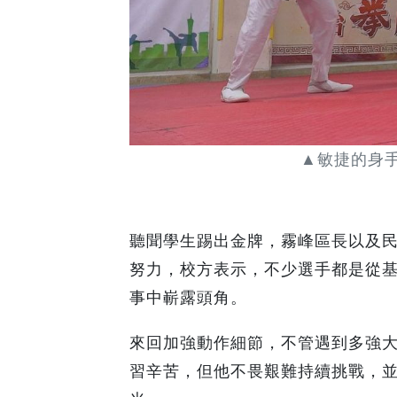
▲敏捷的身
聽聞學生踢出金牌，霧峰區長以及
努力，校方表示，不少選手都是從
事中嶄露頭角。
來回加強動作細節，不管遇到多強
習辛苦，但他不畏艱難持續挑戰，