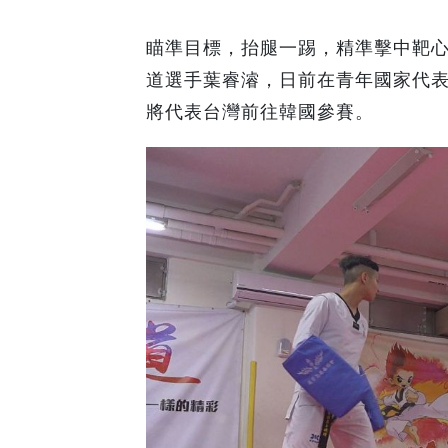
瞄準目標，抬腿一踢，精準擊中靶
道選手葉睿濬，日前在青年國家代表
將代表台灣前往韓國參賽。