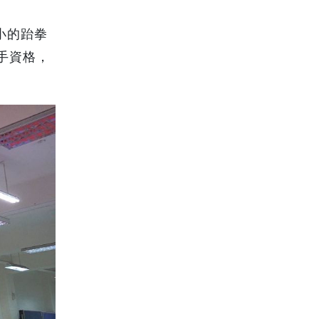
小的跆拳
手資格，