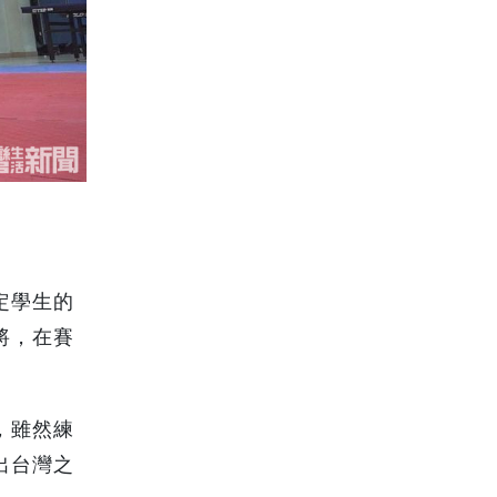
定學生的
將，在賽
，雖然練
出台灣之