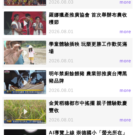
2026.08.03
more
羅娜獵產推廣協會 首次舉辦布農收
穫節
2026.08.01
more
學童體驗插秧 玩樂更勝工作歡笑滿
場
2026.08.01
more
明年禁廚餘餵豬 農業部推廣台灣黑
豬品牌
2026.08.01
more
金黃稻穗都市中搖擺 親子體驗歡慶
豐收
2026.08.01
more
AI導覽上線 崇德國小「螢光所在」