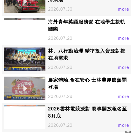
2026.07.30
more
海外青年英語服務營 在地學生接軌
國際
2026.07.29
more
林、八行動治理 精準投入資源對接
在地需求
2026.07.29
more
農家體驗.食在安心 士林農趣節熱鬧
登場
2026.07.29
more
2026雲林電競派對 賽事開放報名至
8月底
2026.07.29
more