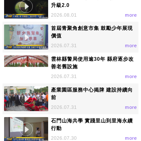
升級2.0
2026.08.01
more
首屆青聚角創意市集 鼓勵少年展現
價值
2026.07.31
more
雲林縣警局使用逾30年 縣府逐步改
善老舊設施
2026.07.31
more
產業園區服務中心揭牌 建設持續向
前
2026.07.31
more
石門山海共學 實踐里山到里海永續
行動
2026.07.30
more