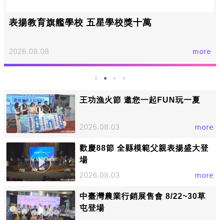
表揚教育旗艦學校 五星學校獎十萬
2026.08.08
more
王功漁火節 邀您一起FUN玩一夏
2026.08.03
more
歡慶88節 全縣模範父親表揚盛大登
場
2026.08.03
more
中臺灣農業行銷展售會 8/22~30草
屯登場