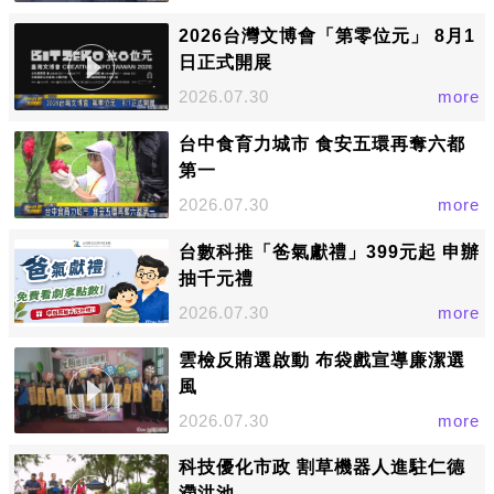
2026台灣文博會「第零位元」 8月1
日正式開展
2026.07.30
more
台中食育力城市 食安五環再奪六都
第一
2026.07.30
more
台數科推「爸氣獻禮」399元起 申辦
抽千元禮
2026.07.30
more
雲檢反賄選啟動 布袋戲宣導廉潔選
風
2026.07.30
more
科技優化市政 割草機器人進駐仁德
滯洪池