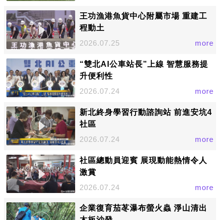
王功漁港魚貨中心附屬市場 重建工
程動土
2026.07.25
more
“雙北AI公車站長”上線 智慧服務提
升便利性
2026.07.24
more
新北終身學習行動諮詢站 前進安坑4
社區
2026.07.24
more
社區總動員迎賓 展現動能熱情令人
激賞
2026.07.24
more
企業復育茄苳瀑布螢火蟲 淨山清出
木板沙發