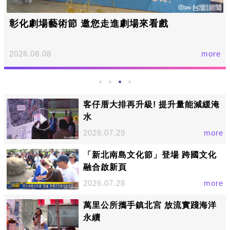
彰化劇場藝術節 邀您走進劇場來看戲
2026.08.08
more
客仔厝大排再升級! 提升量能減緩淹
水
2026.07.29
more
「新北南島文化節」登場 跨國文化
融合啟新頁
2026.07.28
more
萬里公所攜手鎮北宮 放流實踐海洋
永續