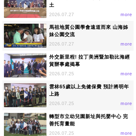
土
2026.07.27
more
馬祖地質公園學會遠道而來 山海姊
妹公園交流
2026.07.27
more
外交新里程! 拉丁美洲暨加勒比海經
貿辦事處揭幕
2026.07.25
more
雲林65歲以上免健保費 預計將明年
上路
2026.07.25
more
轉型市立幼兒園新址與托嬰中心 完
善托育量能
2026.07.25
more