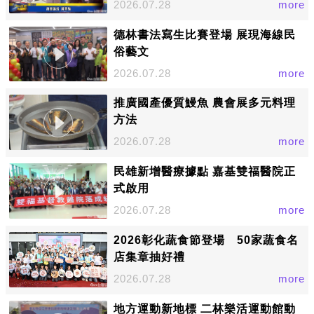
2026.07.28
more
德林書法寫生比賽登場 展現海線民
俗藝文
2026.07.28
more
推廣國產優質鰻魚 農會展多元料理
方法
2026.07.28
more
民雄新增醫療據點 嘉基雙福醫院正
式啟用
2026.07.28
more
2026彰化蔬食節登場 50家蔬食名
店集章抽好禮
2026.07.28
more
地方運動新地標 二林樂活運動館動