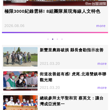
極限3000紀錄雲林! 8組團隊展現海線人文特色
2026.08.06
more
新豐里農路破損 縣長會勘指示改善
2021.03.20
more
街道改善超有感! 虎尾.北港雙鎮串聯
觀光潮
2021.03.20
more
總統參拜太平聖和宮 蔡英文：讓台
灣成亞洲第一