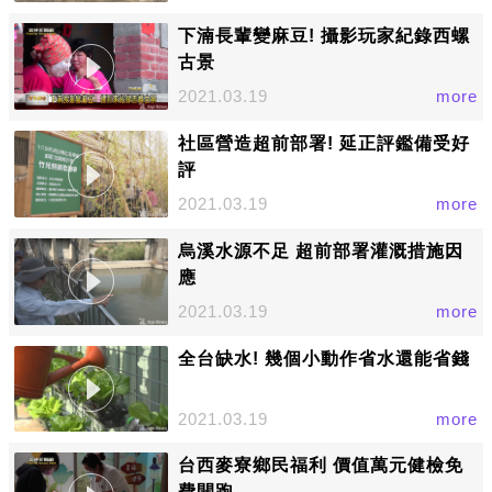
下湳長輩變麻豆! 攝影玩家紀錄西螺
古景
2021.03.19
more
社區營造超前部署! 延正評鑑備受好
評
2021.03.19
more
烏溪水源不足 超前部署灌溉措施因
應
2021.03.19
more
全台缺水! 幾個小動作省水還能省錢
2021.03.19
more
台西麥寮鄉民福利 價值萬元健檢免
費開跑