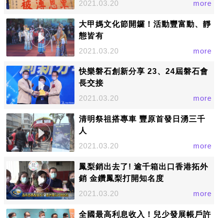
2021.03.20
more
大甲媽文化節開鑼！活動豐富動、靜
態皆有
2021.03.20
more
快樂磐石創新分享 23、24屆磐石會
長交接
2021.03.20
more
清明祭祖搭專車 豐原首發日湧三千
人
2021.03.20
more
鳳梨銷出去了! 逾千箱出口香港拓外
銷 金鑽鳳梨打開知名度
2021.03.20
more
全國最高利息收入！兒少發展帳戶許