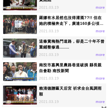
2021.03.19
more
羅娜有水居然也沒得灌溉??!! 但在
她的積極奔走下，廣達160多公頃的
旱灌建設有譜啦~~~~
2021.03.19
more
這條賞梅熱門道路，卻是二十年不曾
重鋪整修過........
2021.03.19
more
南投市嘉興里農路巷道破損 縣長親
自會勘 南投新聞
2021.03.19
more
賴清德贈匾天后宮 祈求全台風調雨
順
2021.03.19
more