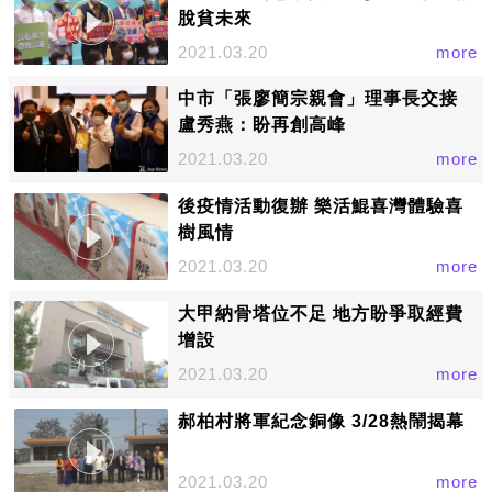
脫貧未來
2021.03.20
more
中市「張廖簡宗親會」理事長交接
盧秀燕：盼再創高峰
2021.03.20
more
後疫情活動復辦 樂活鯤喜灣體驗喜
樹風情
2021.03.20
more
大甲納骨塔位不足 地方盼爭取經費
增設
2021.03.20
more
郝柏村將軍紀念銅像 3/28熱鬧揭幕
2021.03.20
more