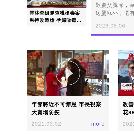
歡慶父親節，
送蛋糕外，還
雲林查緝隊查獲槍毒案
男持改造槍 孕婦吸毒雙
悠揚、老人家
2026.08.06
雙遭送辦
友帶來舞蹈和
阿公阿嬤同樂
日，除了樂團
扭動身體。▲
帶動現場氣氛
揚的樂聲及祖
著蛋糕，親手
後，小朋友手
社區透過精心
年節將近不可懈怠 市長視察
改善
大賣場防疫
花8
2021.03.02
more
202