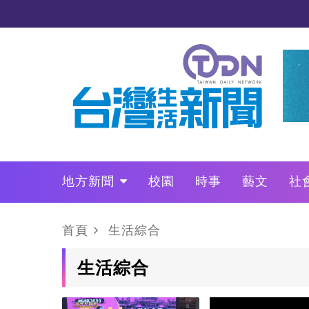
地方新聞
校園
時事
藝文
社
政治
財經
LO叩敲敲門
首頁
生活綜合
生活綜合