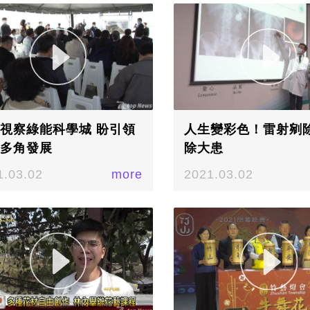
視察綠能科學城 盼引領
人生變彩色！雷射剜
多角發展
除大患
1.03.02
more
2021.03.02