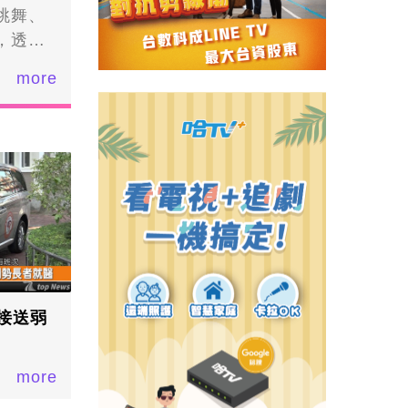
跳舞、
，透過
園小朋
more
，帶著
的節
公一同
表演，
，在悠
朋友拿
動最
，新豐
接送弱
more