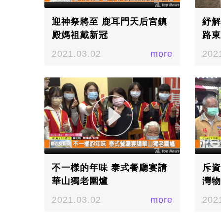
迎神祭將至 鹿耳門天后宮鎮
紓解
殿媽祖戴新冠
路東
2021.03.02
more
202
不一樣的年味 泰式餐廳宴請
斥資
華山獨老圍爐
灣物
2021.03.02
more
202