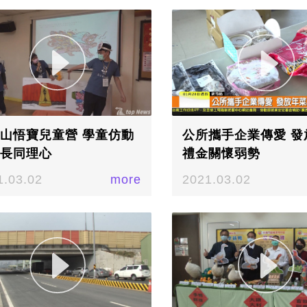
山悟寶兒童營 學童仿動
公所攜手企業傳愛 發
長同理心
禮金關懷弱勢
1.03.02
more
2021.03.02