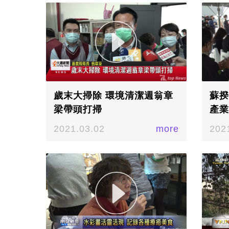
歲末大掃除 環境清潔週翁章
蘇揆
梁帶頭打掃
產業
2021.03.02
more
202