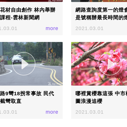
花材自由創作 林內舉辦
網路查詢度第一的燈
課程-雲林新聞網
是號稱辦最長時間的
閉幕了!!!! 南投
1.03.01
more
2021.03.01
路9彎18拐常事故 民代
哪裡賞櫻靠這張 中市
截彎取直
圖浪漫追櫻
1.03.01
more
2021.03.01