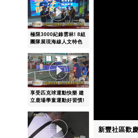
極限3000紀錄雲林! 8組
團隊展現海線人文特色
享受匹克球運動快樂 建
立鹿場學童運動好習慣!
新豐社區歡慶