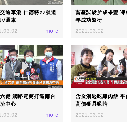
交通車潮 仁德特27號道
畜產試驗所成果豐 凍
段通車
年成功繁衍
1.03.02
more
2021.03.02
六億 網路電商打造南台
含金湯匙吃雞肉飯 平
流中心
高價餐具吸睛
1.03.02
more
2021.03.02