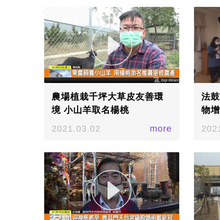
農場植栽千坪大草皮友善環
法鼓
境 小山羊取名楊桃
物增
2021.03.02
more
202