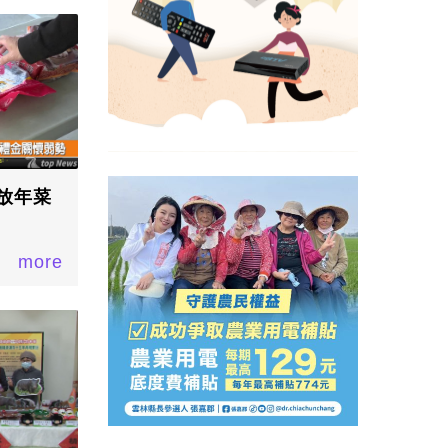
放年菜
more