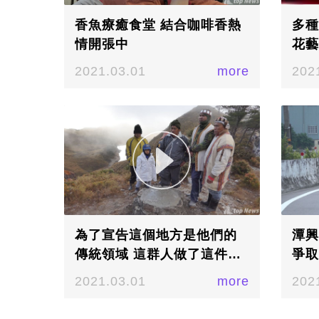
香魚療癒食堂 結合咖啡香熱
多種
情開張中
花藝
2021.03.01
more
202
為了宣告這個地方是他們的
潭興
傳統領域 這群人做了這件
爭取
事.......
2021.03.01
more
202