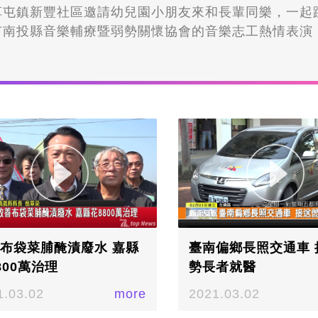
草屯鎮新豐社區邀請幼兒園小朋友來和長輩同樂，一起
有南投縣音樂輔療暨弱勢關懷協會的音樂志工熱情表演
熟悉的歌曲，帶動現場氣氛。▲圖為慶祝父親節，幼兒
長輩同樂/記者林妤昕攝音樂志工隊演奏長輩熟悉的歌曲
，馬上就是父親節了，草屯新豐社區提早慶祝這個歡樂
精彩演出，還有幼兒園的小朋友帶來活力舞蹈，邀請阿
圖為南投縣音樂輔療以及弱勢關懷協會的音樂志工熱情
/記者林妤昕攝活動吸引許多貴賓到場和長輩慶祝父親節
孫互動下，讓長輩感受到滿滿的關懷與祝福。▲圖為小
送給社區阿公們，提前獻上父親節祝福/記者林妤昕攝活
拿著蛋糕，親手送給社區阿公們，提前獻上父親節祝福
安排的活動，讓長輩度過一個歡樂的父親節。
布袋菜脯醃漬廢水 嘉縣
臺南偏鄉長照交通車 
800萬治理
勢長者就醫
1.03.02
more
2021.03.02