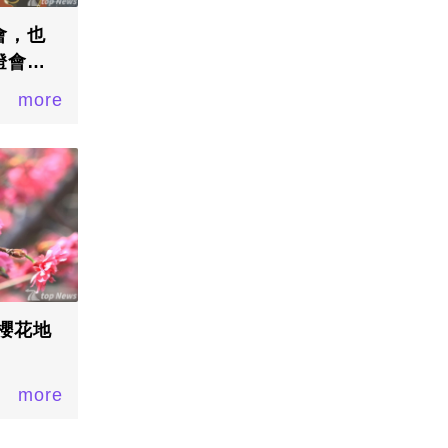
會，也
燈會～
新聞
more
櫻花地
more