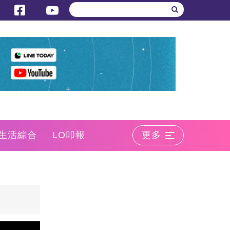
生活綜合
LO叩報
更多