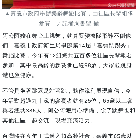
▲嘉義市政府舉辦樂齡舞蹈比賽，由社區長輩組隊
參賽。／記者周書聖 攝
阿公阿嬤在舞台上跳舞，就算要變換隊形難不倒他
們，嘉義市政府衛生局舉辦第14屆「嘉寶趴踢秀」
舞蹈比賽，今年有12組總共五百多位社區長輩報名
參加，其中最高齡的參賽者已經98歲，大家愈跳身
體也愈健康。
不管是坐著跳還是站著跳，動作流利展現自信，今
年活動超過九十歲的參賽者就有25位，65歲以上參
與者總共386人，阿公阿嬤用心準備，除了跳舞也和
其他社區一起交流，現場充滿活力。
台灣將在今年正式邁入超高齡社會，嘉義市65歲以