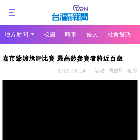
地方新聞
校園
時事
藝文
社會警政
嘉市爺嬤尬舞比賽 最高齡參賽者將近百歲
2025.06.14
記者 周書聖 報導