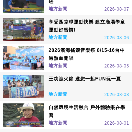
磋
地方新聞
2026-08-07
享受匹克球運動快樂 建立鹿場學童
運動好習慣!
地方新聞
2026-08-06
2026濱海搖滾音樂祭 8/15-16台中
港熱血開唱
地方新聞
2026-08-05
王功漁火節 邀您一起FUN玩一夏
地方新聞
2026-08-03
自然環境生活融合 戶外體驗樂在學
習
地方新聞
2026-08-01