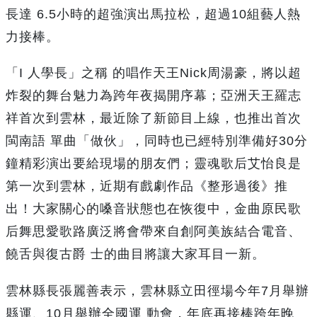
長達 6.5小時的超強演出馬拉松，超過10組藝人熱
力接棒。
「I 人學長」之稱 的唱作天王Nick周湯豪，將以超
炸裂的舞台魅力為跨年夜揭開序幕；亞洲天王羅志
祥首次到雲林，最近除了新節目上線，也推出首次
閩南語 單曲「做伙」，同時也已經特別準備好30分
鐘精彩演出要給現場的朋友們；靈魂歌后艾怡良是
第一次到雲林，近期有戲劇作品《整形過後》推
出！大家關心的嗓音狀態也在恢復中，金曲原民歌
后舞思愛歌路廣泛將會帶來自創阿美族結合電音、
饒舌與復古爵 士的曲目將讓大家耳目一新。
雲林縣長張麗善表示，雲林縣立田徑場今年7月舉辦
縣運、10月舉辦全國運 動會，年底再接棒跨年晚