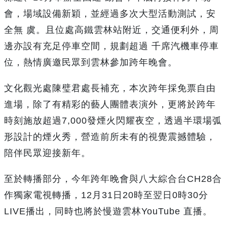
會，場域設備新穎，並經過多次大型活動測試，安
全無 虞。且位處高鐵雲林站附近，交通便利外，周
邊亦設有充足停車空間，規劃超過 千席汽機車停車
位，熱情廣邀民眾到雲林參加跨年晚會。
文化觀光處陳璧君處長補充，本次跨年採免票自由
進場，除了有精彩的藝人團體表演外，更將於跨年
時刻施放超過7,000發煙火閃耀夜空，透過半環場弧
形設計的煙火秀，營造前所未有的視覺震撼體驗，
陪伴民眾迎接新年。
至於轉播部分，今年跨年晚會與八大綜合台CH28合
作獨家電視轉播，12月31日20時至翌日0時30分
LIVE播出，同時也將於慢遊雲林YouTube 直播。