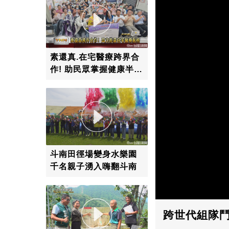
素還真.在宅醫療跨界合
作! 助民眾掌握健康半邊
天
斗南田徑場變身水樂園
千名親子湧入嗨翻斗南
跨世代組隊鬥