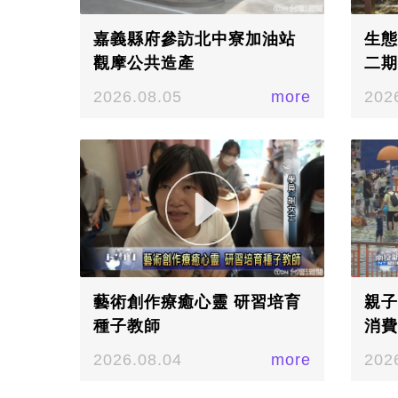
嘉義縣府參訪北中寮加油站
生態
觀摩公共造產
二期
2026.08.05
more
202
藝術創作療癒心靈 研習培育
親子
種子教師
消費
2026.08.04
more
202