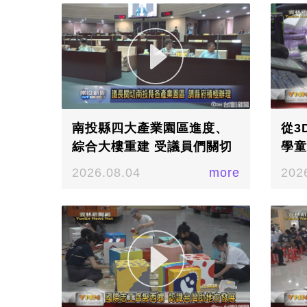
南投縣四大產業園區進度、
從3
綜合大樓重建 受議員們關切
學童
2026.08.04
more
202