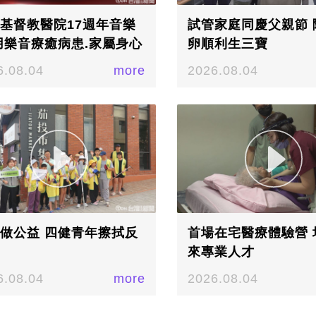
基督教醫院17週年音樂
試管家庭同慶父親節 
用樂音療癒病患.家屬身心
卵順利生三寶
6.08.04
more
2026.08.04
做公益 四健青年擦拭反
首場在宅醫療體驗營 
來專業人才
6.08.04
more
2026.08.04