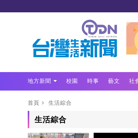
地方新聞
校園
時事
藝文
社
政治
財經
LO叩敲敲門
首頁
生活綜合
生活綜合