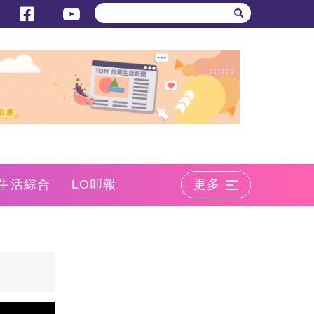
生活綜合
LO叩報
更多