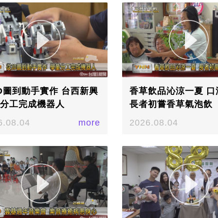
D圖到動手實作 台西新興
香草飲品沁涼一夏 口
分工完成機器人
長者初嘗香草氣泡飲
6.08.04
more
2026.08.04