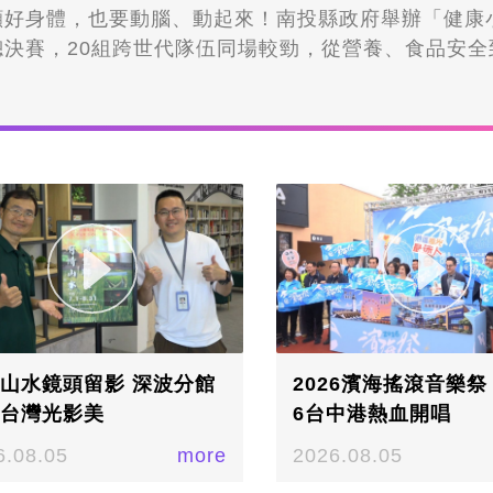
顧好身體，也要動腦、動起來！南投縣政府舉辦「健康
總決賽，20組跨世代隊伍同場較勁，從營養、食品安全
成為考題，長輩帶著親友一起搶答，現場氣氛相當熱鬧
到老、學到老」的健康精神。▲南投縣政府舉辦「健康
決賽，讓長輩與親友一起動腦、學健康/記者 熊欣儀 
上搶答。20組隊伍為了搶分，除了比健康知識，也要比
限定要是跨世代的隊伍，讓長輩與親友一起動腦、學健
防治、心理健康，到食品安全、慢性病預防，透過搶答
的健康知識，變做趣味的競賽。活動今年來到第三屆，
40人參加，最後20隊來到總決賽。經激烈搶答，冠軍由
的隊伍獲得，得到3萬6千元的禮券。
山水鏡頭留影 深波分館
2026濱海搖滾音樂祭 8
台灣光影美
6台中港熱血開唱
6.08.05
more
2026.08.05