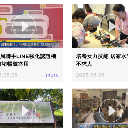
局聯手LINE強化認證機
培養女力技能 居家水
防堵帳號盜用
不求人
6.08.05
more
2026.08.05