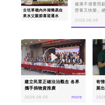
健康不僅要照
營養又快樂」
古坑草嶺內外湖簡易自
來水父親節喜迎通水
病防治，通通
2026.08.08
行動展現「活
營養又快樂」總
一出，選手馬
度。這場比賽
營養、傳染病
戲，把生活中
賽有80隊、2
區的曾俊豪帶領
建立民眾正確法治觀念 各界
有情
攜手捐物資推廣
展出
2026.08.05
more
202