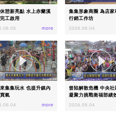
休憩新亮點 水上赤蘭溪
集集形象商圈 為店家
完工啟用
行銷工作坊
6.08.05
more
2026.08.04
來集集玩水 也提升鎮內
曾陷解散危機 中央社
買氣
凝聚力挑戰衛福部績
鑑
6.08.04
more
2026.08.04