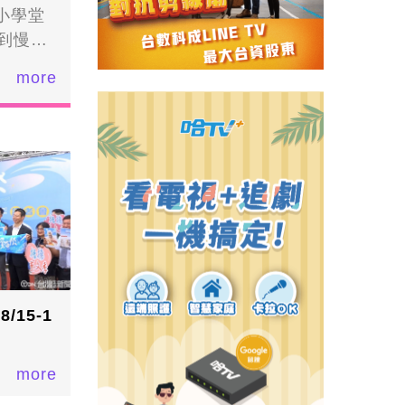
小學堂
到慢性
，也用
more
小學堂
攝題目
反應速
康。從
的遊
四場初
南投地
/15-1
more