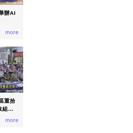
舉辦AI
more
區重拾
效組評
more