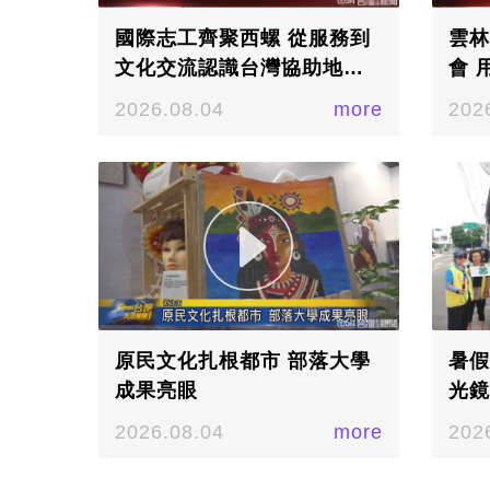
國際志工齊聚西螺 從服務到
雲林
文化交流認識台灣協助地方
會 
發展
2026.08.04
more
202
原民文化扎根都市 部落大學
暑假
成果亮眼
光鏡
2026.08.04
more
202