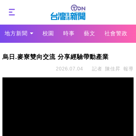
地方新聞
校園
時事
藝文
社會警政
烏日.麥寮雙向交流 分享經驗帶動產業
2026.07.04
記者 陳佳昇 報導