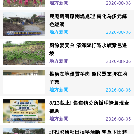
地方新聞
2026-08-06
農廢葡萄藤悶燒處理 轉化為多元綠
色經濟
地方新聞
2026-08-06
廚餘變黃金 清潔隊打造永續紫色邊
坡
地方新聞
2026-08-06
推廣在地優質羊肉 邀民眾支持在地
羊業
地方新聞
2026-08-06
8/13截止! 集集鎮公所辦理蜂農現金
補助
地方新聞
2026-08-05
北投彩繪稻田插秧活動 學童下田趣