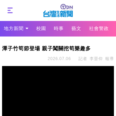
地方新聞
校園
時事
藝文
社會警政
潭子竹筍節登場 親子闖關挖筍樂趣多
2026.07.06
記者 李晉仰 報導