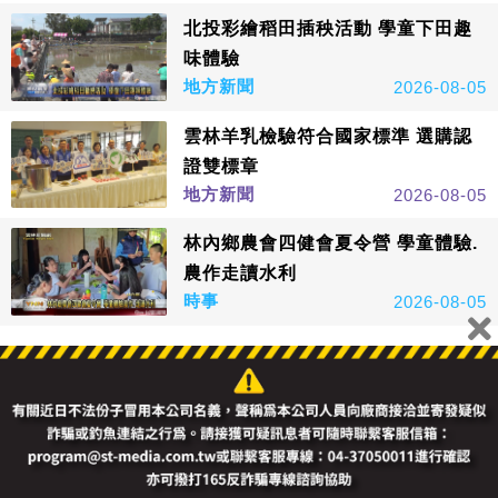
北投彩繪稻田插秧活動 學童下田趣
味體驗
地方新聞
2026-08-05
雲林羊乳檢驗符合國家標準 選購認
證雙標章
地方新聞
2026-08-05
林內鄉農會四健會夏令營 學童體驗.
農作走讀水利
時事
2026-08-05
看更多
鑫傳國際多媒體科技股份有限公司版權所有，非經授權，請
勿轉載本網站內容 © All Rights Reserved.