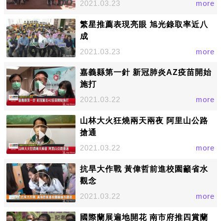
2021.03.23
more
繁星推薦表現亮眼 旭光錄取率近八
成
2021.03.23
more
嘉義縣第一針 新冠肺炎AZ疫苗開始
施打
2021.03.22
more
山林大火狂燒兩天兩夜 阿里山公路
搶通
2021.03.22
more
抗旱大作戰 黃偉哲前進校園籲省水
觀念
2021.03.22
more
國際蘭展遍地開花 南市府推四賞蘭