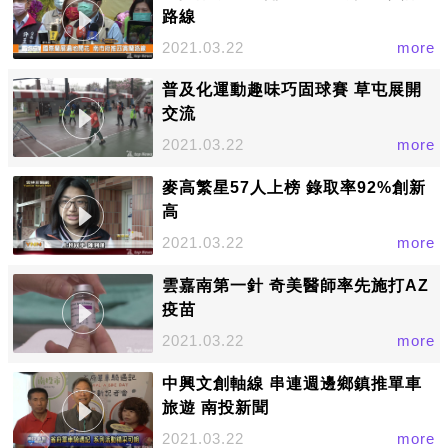
路線
2021.03.22
more
普及化運動趣味巧固球賽 草屯展開
交流
2021.03.22
more
麥高繁星57人上榜 錄取率92%創新
高
2021.03.22
more
雲嘉南第一針 奇美醫師率先施打AZ
疫苗
2021.03.22
more
中興文創軸線 串連週邊鄉鎮推單車
旅遊 南投新聞
2021.03.22
more