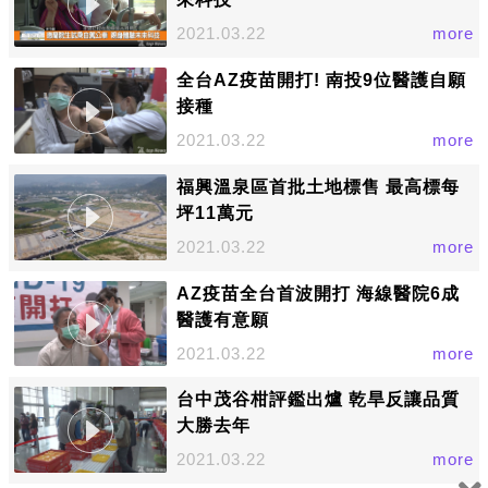
2021.03.22
more
全台AZ疫苗開打! 南投9位醫護自願
接種
2021.03.22
more
福興溫泉區首批土地標售 最高標每
坪11萬元
2021.03.22
more
AZ疫苗全台首波開打 海線醫院6成
醫護有意願
2021.03.22
more
台中茂谷柑評鑑出爐 乾旱反讓品質
大勝去年
2021.03.22
more