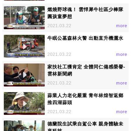
燃燒野球魂！ 雲悍犀牛社區少棒隊
圓孩童夢想
2021.03.22
more
牛眠公墓森林火警 出動直升機灑水
2021.03.22
more
家扶社工獲肯定 全體同仁備感榮譽-
雲林新聞網
2021.03.22
more
蒜業人力老化嚴重 青年林煌智返鄉
推四湖蒜頭
2021.03.22
more
德蘭院生試乘自駕公車 親身體驗未
來科技