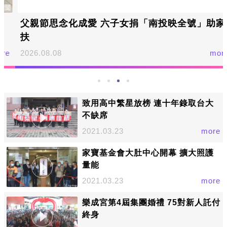
父親節思念化成愛 六子女捐「南投映全號」助家
扶
2026.08.08
more
致用高中繁星放榜 連十年錄取台大
不缺席
2021.03.23
more
家寶基金會大肚中心開幕 擴大照護
量能
2021.03.23
more
樂成宮第4屆集團婚禮 75對新人託付
終身